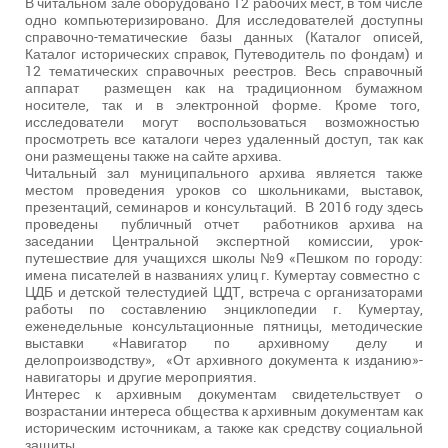
В читальном зале оборудовано 12 рабочих мест, в том числе
одно компьютеризировано. Для исследователей доступны
справочно-тематические базы данных (Каталог описей,
Каталог исторических справок, Путеводитель по фондам) и
12 тематических справочных реестров. Весь справочный
аппарат размещен как на традиционном бумажном
носителе, так и в электронной форме. Кроме того,
исследователи могут воспользоваться возможностью
просмотреть все каталоги через удаленный доступ, так как
они размещены также на сайте архива.
Читальный зал муниципального архива является также
местом проведения уроков со школьниками, выставок,
презентаций, семинаров и консультаций. В 2016 году здесь
проведены публичный отчет работников архива на
заседании Центральной экспертной комиссии, урок-
путешествие для учащихся школы №9 «Пешком по городу:
имена писателей в названиях улиц г. Кумертау совместно с
ЦДБ и детской телестудией ЦДТ, встреча с организаторами
работы по составлению энциклопедии г. Кумертау,
еженедельные консультационные пятницы, методические
выставки «Навигатор по архивному делу и
делопроизводству», «От архивного документа к изданию»-
навигаторы и другие мероприятия.
Интерес к архивным документам свидетельствует о
возрастании интереса общества к архивным документам как
историческим источникам, а также как средству социальной
защиты.