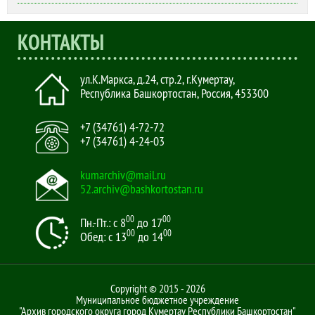
КОНТАКТЫ
ул.К.Маркса, д.24, стр.2
,
г.Кумертау,
Республика Башкортостан, Россия
,
453300
+7 (34761) 4-72-72
+7 (34761) 4-24-03
kumarchiv@mail.ru
52.archiv@bashkortostan.ru
00
00
Пн.-Пт.: с 8
до 17
00
00
Обед: с 13
до 14
Copyright © 2015 - 2026
Муниципальное бюджетное учреждение
"Архив городского округа город Кумертау Республики Башкортостан"