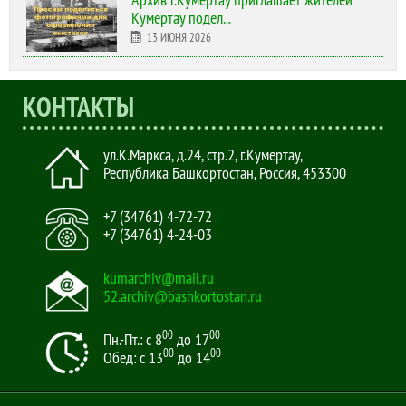
Кумертау подел...
13 ИЮНЯ 2026
КОНТАКТЫ
ул.К.Маркса, д.24, стр.2
,
г.Кумертау,
Республика Башкортостан, Россия
,
453300
+7 (34761) 4-72-72
+7 (34761) 4-24-03
kumarchiv@mail.ru
52.archiv@bashkortostan.ru
00
00
Пн.-Пт.: с 8
до 17
00
00
Обед: с 13
до 14