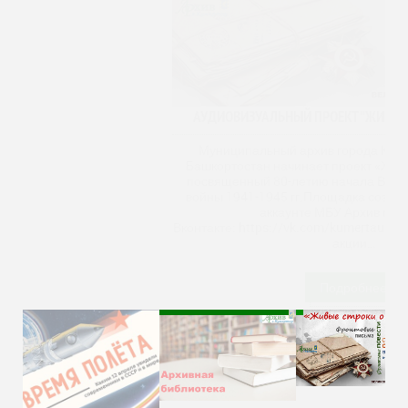
АУДИОВИЗУАЛЬНЫЙ ПРОЕКТ "ЖИВЫЕ СТРОКИ О ВОЙНЕ"
Муниципальный архив города Кумертау Республики
Башкортостан начинает проект «Живые строки о войне»,
посвященный 80-летию начала Великой Отечественной
войны 1941-1945 гг.Площадка создана на официальном
аккаунте МБУ Архив г.Кумертау
Вконтакте: https://vk.com/kumertauarchive.Срок проведения
акции
…
Подробнее