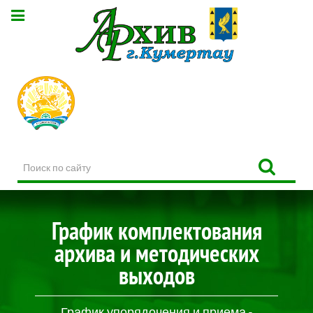
Поиск
по
сайту
График комплектования
архива и методических
выходов
График упорядочения и приема -