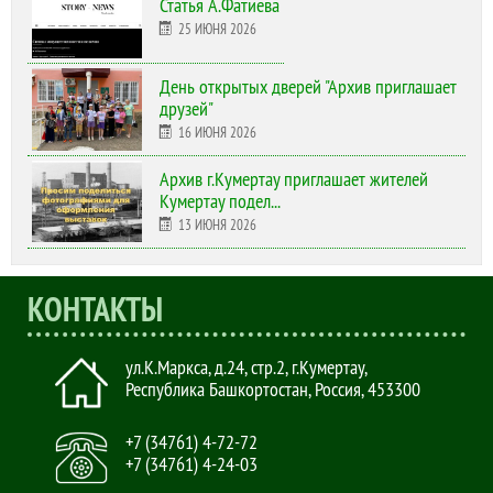
Статья А.Фатиева
25 ИЮНЯ 2026
День открытых дверей "Архив приглашает
друзей"
16 ИЮНЯ 2026
Архив г.Кумертау приглашает жителей
Кумертау подел...
13 ИЮНЯ 2026
КОНТАКТЫ
ул.К.Маркса, д.24, стр.2
,
г.Кумертау,
Республика Башкортостан, Россия
,
453300
+7 (34761) 4-72-72
+7 (34761) 4-24-03