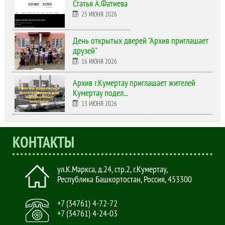
Статья А.Фатиева
25 ИЮНЯ 2026
День открытых дверей "Архив приглашает
друзей"
16 ИЮНЯ 2026
Архив г.Кумертау приглашает жителей
Кумертау подел...
13 ИЮНЯ 2026
КОНТАКТЫ
ул.К.Маркса, д.24, стр.2
,
г.Кумертау,
Республика Башкортостан, Россия
,
453300
+7 (34761) 4-72-72
+7 (34761) 4-24-03