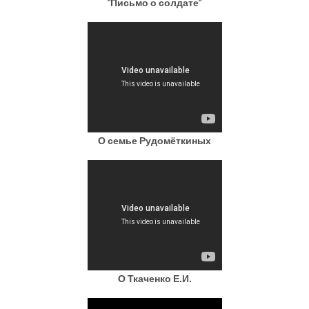
"Письмо о солдате"
О семье Рудомёткиных
О Ткаченко Е.И.