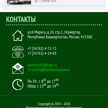
13 ИЮНЯ 2026
КОНТАКТЫ
ул.К.Маркса, д.24, стр.2
,
г.Кумертау,
Республика Башкортостан, Россия
,
453300
+7 (34761) 4-72-72
+7 (34761) 4-24-03
kumarchiv@mail.ru
52.archiv@bashkortostan.ru
00
00
Пн.-Пт.: с 8
до 17
00
00
Обед: с 13
до 14
Copyright © 2015 - 2026
Муниципальное бюджетное учреждение