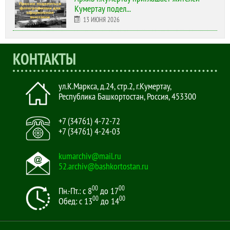
Кумертау подел...
13 ИЮНЯ 2026
КОНТАКТЫ
ул.К.Маркса, д.24, стр.2
,
г.Кумертау,
Республика Башкортостан, Россия
,
453300
+7 (34761) 4-72-72
+7 (34761) 4-24-03
kumarchiv@mail.ru
52.archiv@bashkortostan.ru
00
00
Пн.-Пт.: с 8
до 17
00
00
Обед: с 13
до 14