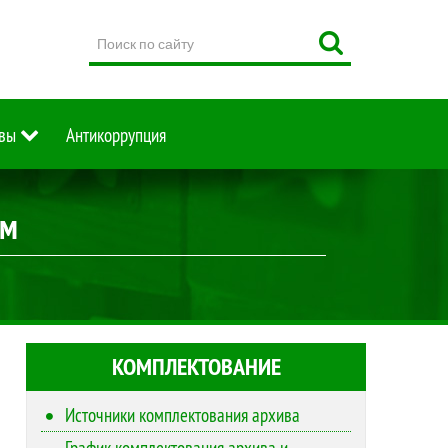
Поиск
по
сайту
вы
Антикоррупция
им
КОМПЛЕКТОВАНИЕ
Источники комплектования архива
График комплектования архива и