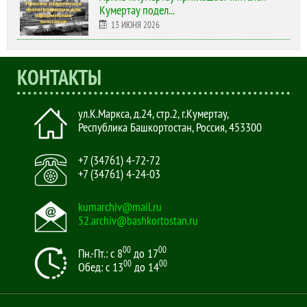
Кумертау подел...
13 ИЮНЯ 2026
КОНТАКТЫ
ул.К.Маркса, д.24, стр.2
,
г.Кумертау,
Республика Башкортостан, Россия
,
453300
+7 (34761) 4-72-72
+7 (34761) 4-24-03
kumarchiv@mail.ru
52.archiv@bashkortostan.ru
00
00
Пн.-Пт.: с 8
до 17
00
00
Обед: с 13
до 14