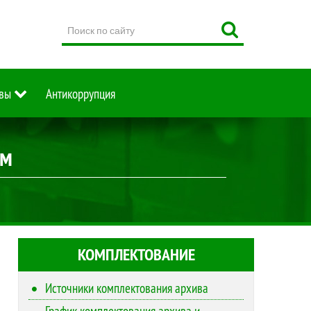
Поиск
по
сайту
вы
Антикоррупция
им
КОМПЛЕКТОВАНИЕ
Источники комплектования архива
График комплектования архива и