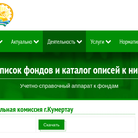
Актуально
Деятельность
Услуги
Нормати
писок фондов и каталог описей к н
Учетно-справочный аппарат к фондам
ьная комиссия г.Кумертау
Скачать