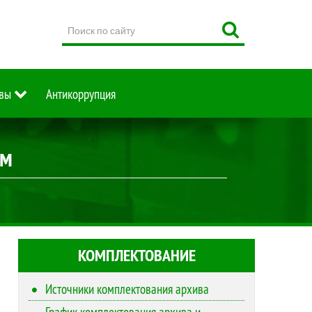
Поиск
по
сайту
вы
Антикоррупция
им
КОМПЛЕКТОВАНИЕ
Источники комплектования архива
График комплектования архива и