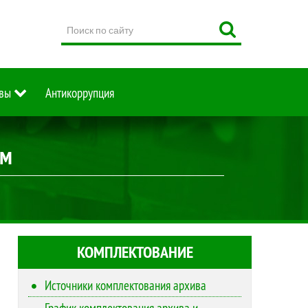
Поиск
по
сайту
вы
Антикоррупция
им
КОМПЛЕКТОВАНИЕ
Источники комплектования архива
График комплектования архива и