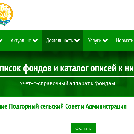
Актуально
Деятельность
Услуги
Нормати
писок фондов и каталог описей к н
Учетно-справочный аппарат к фондам
е Подгорный сельский Совет и Администрация
Скачать