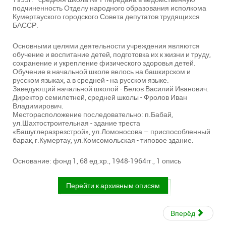
подчиненность Отделу народного образования исполкома
Кумертауского городского Совета депутатов трудящихся
БАССР.
Основными целями деятельности учреждения являются
обучение и воспитание детей, подготовка их к жизни и труду,
сохранение и укрепление физического здоровья детей.
Обучение в начальной школе велось на башкирском и
русском языках, а в средней - на русском языке.
Заведующий начальной школой - Белов Василий Иванович.
Директор семилетней, средней школы - Фролов Иван
Владимирович.
Месторасположение последовательно: п.Бабай,
ул.Шахтостроительная - здание треста
«Башуглеразрезстрой», ул.Ломоносова – приспособленный
барак, г.Кумертау, ул.Комсомольская - типовое здание.
Основание: фонд 1, 68 ед.хр., 1948-1964гг., 1 опись
Перейти к архивным описям
Вперёд