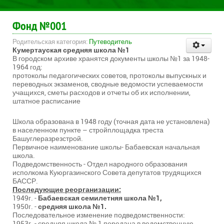
Фонд №001
Родительская категория:
Путеводитель
Кумертауская средняя школа №1
В городском архиве хранятся документы школы №1 за 1948-
1964 год:
протоколы педагогических советов, протоколы выпускных и
переводных экзаменов, сводные ведомости успеваемости
учащихся, сметы расходов и отчеты об их исполнении,
штатное расписание
Школа образована в 1948 году (точная дата не установлена)
в населенном пункте – стройплощадка треста
Башуглеразрезстрой.
Первичное наименование школы- Бабаевская начальная
школа.
Подведомственность - Отдел народного образования
исполкома Куюргазинского Совета депутатов трудящихся
БАССР.
Последующие реорганизации:
1949г. -
Бабаевская семилетняя школа №1,
1950г. -
средняя школа №1.
Последовательное изменение подведомственности:
1953г. - средняя школа № 1 передана в ведомственную