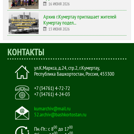
16 ИЮНЯ 2026
Архив г.Кумертау приглашает жителей
Кумертау подел...
13 ИЮНЯ 2026
КОНТАКТЫ
ул.К.Маркса, д.24, стр.2
,
г.Кумертау,
Республика Башкортостан, Россия
,
453300
+7 (34761) 4-72-72
+7 (34761) 4-24-03
kumarchiv@mail.ru
52.archiv@bashkortostan.ru
00
00
Пн.-Пт.: с 8
до 17
00
00