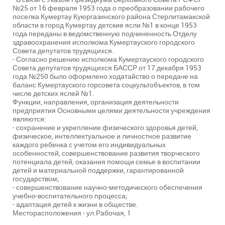
№25 от 16 февраля 1953 года о преобразовании рабочего
поселка Кумертау Куюргазинского района Стерлитамакской
области в город Кумертау детские ясли №1 в конце 1953
года переданы в ведомственную подчиненность Отделу
здравоохранения исполкома Кумертауского городского
Совета депутатов трудящихся.
- Согласно решению исполкома Кумертауского городского
Совета депутатов трудящихся БАССР от 17 декабря 1953
года №250 было оформлено ходатайство о передаче на
баланс Кумертауского горсовета соцкультобъектов, в том
числе детских яслей №1.
Функции, направления, организация деятельности
предприятия Основными целями деятельности учреждения
являются:
- сохранение и укрепление физического здоровья детей,
физическое, интеллектуальное и личностное развитие
каждого ребенка с учетом его индивидуальных
особенностей, совершенствование развития творческого
потенциала детей, оказания помощи семье в воспитании
детей и материальной поддержки, гарантированной
государством;
- совершенствование научно-методического обеспечения
учебно-воспитательного процесса;
- адаптация детей к жизни в обществе.
Месторасположения - ул.Рабочая, 1