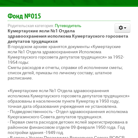
Фонд №015
Родительская категория:
Путеводитель
Кумертауские ясли №1 Отдела
здравоохранения исполкома Кумертауского горсовета
депутатов трудящихся
В городском архиве хранятся документы «Кумертауские
ясли №1 Отдела здравоохранения Исполкома
Кумертауского горсовета депутатов трудящихся» за 1952-
1954 годы:
Сметы расходов и отчеты, справки об исполнении сметы;
список детей, приказы по личному составу; штатное
расписание.
«Кумертауские ясли №1 Отдела здравоохранения
исполкома Кумертауского горсовета депутатов трудящихся»
образованы в населенном пункте Кумертау в 1950 году,
точная дата образования учреждения не установлена.
- Подведомственность - Отдел здравоохранения исполкома
Куюргазинского Совета депутатов трудящихся.
- Первая смета расходов детских яслей зарегистрирована в
районном финансовом отделе 09 февраля 1950 года. Год
постройки здания -1949 год.
- В связи с Указом Президиума Верховного Совета РСФСР