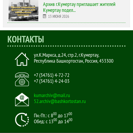
Архив г.Кумертау приглашает жителей
Кумертау подел...
13 ИЮНЯ 2026
КОНТАКТЫ
ул.К.Маркса, д.24, стр.2
,
г.Кумертау,
Республика Башкортостан, Россия
,
453300
+7 (34761) 4-72-72
+7 (34761) 4-24-03
kumarchiv@mail.ru
52.archiv@bashkortostan.ru
00
00
Пн.-Пт.: с 8
до 17
00
00
Обед: с 13
до 14