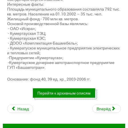
Интересные факты:
Площадь муниципального образования составляла 792 тыс.
кв. метров. Население на 01.10.2002 – 35 тыс. чел.
Жилищный фонд - 700 млн кв. метров.
Основой производственной базы являлись:
- ОАО «Искра»;
- Кумертауская ТЭЦ;
- Кумертауская КЭС;
- ДООО «Комплектация-Башмебель»;
- Кумератуское муниципальное предприятие электрических
и тепловых сетей;
-Предприятие «Кумертаугаз»;
-Кумертауское дочернее автотранспортное предприятие
ГУП «Башавтотран».
Основание: фонд 40, 39 ед. хр., 2003-2006 гг.
Перейти к архивным описям
Назад
Вперёд