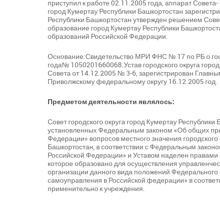
приступил к работе 02.11.2005 года, аппарат Совета-
город Кумертау Республики Башкортостан зарегистрир
Республики Башкортостан утвержден решением Совета
образование город Кумертау Республики Башкортост
образований Российской Федерации.
Основание:Свидетельство МРИ ФНС № 17 по РБ о гос
года№ 1050201660068.Устав городского округа горо
Совета от 14.12.2005 № 3-6, зарегистрирован Глав
Приволжскому федеральному округу 16.12.2005 год.
Предметом деятельности являлось:
Совет городского округа город Кумертау Республики
установленных Федеральным законом «Об общих при
Федерации» вопросов местного значения городского о
Башкортостан, в соответствии с Федеральным закон
Российской Федерации» и Уставом наделен правами
которое образовано для осуществления управленчес
организации данного вида положений Федерального 
самоуправления в Российской федерации» в соответ
применительно к учреждения.