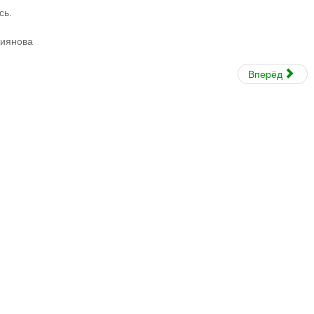
сь.
риянова
Вперёд