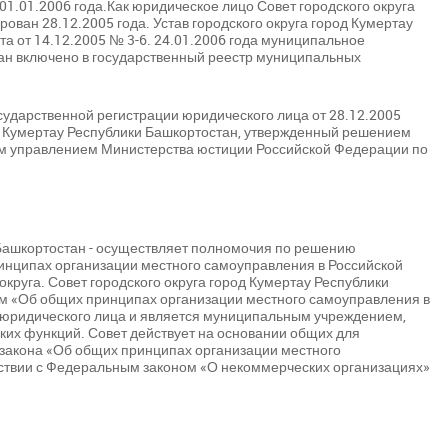
 01.01.2006 года.Как юридическое лицо Совет городского округа
ован 28.12.2005 года. Устав городского округа город Кумертау
 от 14.12.2005 № 3-6. 24.01.2006 года муниципальное
ан включено в государственный реестр муниципальных
ударственной регистрации юридического лица от 28.12.2005
д Кумертау Республики Башкортостан, утвержденный решением
ным управлением Министерства юстиции Российской Федерации по
 Башкортостан - осуществляет полномочия по решению
нципах организации местного самоуправления в Российской
круга. Совет городского округа город Кумертау Республики
ом «Об общих принципах организации местного самоуправления в
 юридического лица и является муниципальным учреждением,
ких функций. Совет действует на основании общих для
закона «Об общих принципах организации местного
ствии с Федеральным законом «О некоммерческих организациях»