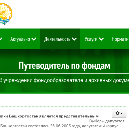
Актуально
Деятельность
Услуги
Нормати
Путеводитель по фондам
б учреждении фондообразователе и архивных докум
блики Башкортостан является представительным
 самоуправления.
Выборы депутатов
 Башкортостан состоялись 26.06.2005 года, депутатский корпус