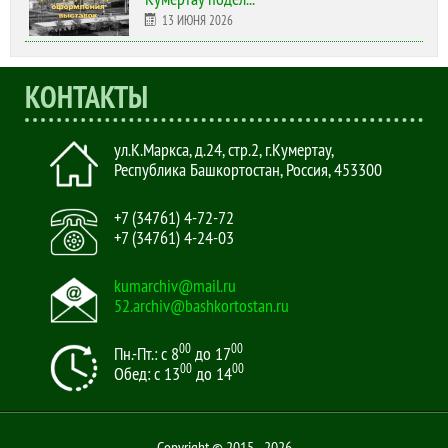
13 ИЮНЯ 2026
КОНТАКТЫ
ул.К.Маркса, д.24, стр.2
,
г.Кумертау,
Республика Башкортостан, Россия
,
453300
+7 (34761) 4-72-72
+7 (34761) 4-24-03
kumarchiv@mail.ru
52.archiv@bashkortostan.ru
00
00
Пн.-Пт.: с 8
до 17
00
00
Обед: с 13
до 14
Copyright © 2015 - 2026