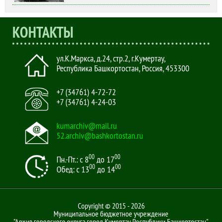
КОНТАКТЫ
ул.К.Маркса, д.24, стр.2
,
г.Кумертау,
Республика Башкортостан, Россия
,
453300
+7 (34761) 4-72-72
+7 (34761) 4-24-03
kumarchiv@mail.ru
52.archiv@bashkortostan.ru
00
00
Пн.-Пт.: с 8
до 17
00
00
Обед: с 13
до 14
Copyright © 2015 - 2026
Муниципальное бюджетное учреждение
"Архив городского округа город Кумертау Республики Башкортостан"