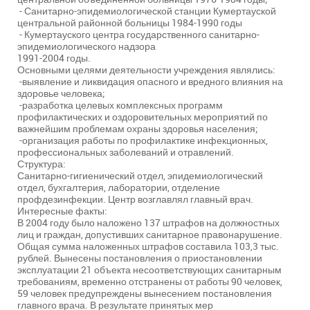
- Санитарно-эпидемиологической станции Кумертауской
центральной районной больницы 1984-1990 годы
- Кумертауского центра государственного санитарно-
эпидемиологического надзора
1991-2004 годы.
Основными целями деятельности учреждения являлись:
-выявление и ликвидация опасного и вредного влияния на
здоровье человека;
-разработка целевых комплексных программ
профилактических и оздоровительных мероприятий по
важнейшим проблемам охраны здоровья населения;
-организация работы по профилактике инфекционных,
профессиональных заболеваний и отравлений.
Структура:
Санитарно-гигиенический отдел, эпидемиологический
отдел, бухгалтерия, лаборатории, отделение
профдезинфекции. Центр возглавлял главный врач.
Интересные факты:
В 2004 году было наложено 137 штрафов на должностных
лиц и граждан, допустивших санитарное правонарушение.
Общая сумма наложенных штрафов составила 103,3 тыс.
рублей. Вынесены постановления о приостановлении
эксплуатации 21 объекта несоответствующих санитарным
требованиям, временно отстранены от работы 90 человек,
59 человек предупреждены вынесением постановления
главного врача. В результате принятых мер