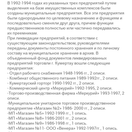
В 1992-1994 годах из указанных трех предприятий путем
выделения на базе имущественных комплексов были
созданы муниципальные предприятия. Все эти предприятия
были однородными по целевому назначению и функциям и
последовательно сменяли друг друга, причем функции
предшественников полностью или частично передавались
их преемникам.
При ликвидации предприятий, в соответствии с
существующим законодательством, руководителями
переданы документы постоянного хранения и по личному
составу на муниципальное хранение в архив. В
объединенный фонд документов ликвидированных
предприятий торговли г. Кумертау вошли следующие
предприятия:
- Отдел рабочего снабжения 1948-1996 гг., 2 описи.
- Комбинат общественного питания 1989-1992гг., 2 описи.
- Кумертауский горторг 1990-1992 гг., 2 описи.
- Коммерческий центр «Меркурий» 1992-1995, 2 описи.
-Торгово-производственная фирма «Меркурий» 1993-1997, 2
описи.
-Муниципальное унитарное торговое производственное
предприятие «Магазин №2» 1986- 2000 гг., 2 описи.
-МП «Магазин №5» 1992-1999 гг., 1 опись.
-МП «Магазин №8» 1986-2001 гг., 2 описи.
-МП «Магазин №9» 1986-1998 гг., 1 опись.
-МП «Магазин №11- ООО «Венера» 1992-1997гг., 1 опись.