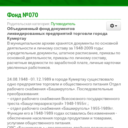
Фонд №070
Родительская категория:
Путеводитель
Объединенный фонд документов
ликвидированных предприятий торговли города
Кумертау
В муниципальном архиве хранятся документы по основной
деятельности и личному составу за 1948-2009 годы:
учредительные документы, штатное расписание, приказы по
основной деятельности, приказы по личному составу,
расчетные ведомости по заработной плате, личные карточки
уволенных работников.
24.08.1948 - 01.12.1989 в городе Кумертау существовало
одно предприятие торговли и общественного питания Отдел
рабочего снабжения «Башкируголь». Последовательные
преобразования:
− отдел рабочего снабжения Всесоюзного государственного
треста «Башуглеразрезстрой» 1948-1955гг.;
− отдел рабочего снабжения «Башкируголь» 1955-1989гг.
Функции его в 1948-1989 годах оставались без изменения -
обеспечение населения города продуктами и товарами,
услугами общественного питания.
ОРС «Башкируголь» - предприятие двойного подчинения,