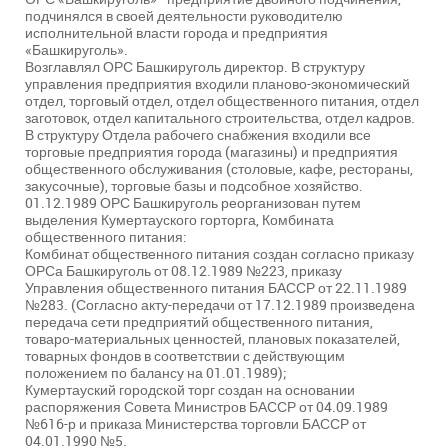
подчинялся в своей деятельности руководителю
исполнительной власти города и предприятия
«Башкируголь».
Возглавлял ОРС Башкируголь директор. В структуру
управления предприятия входили планово-экономический
отдел, торговый отдел, отдел общественного питания, отдел
заготовок, отдел капитального строительства, отдел кадров.
В структуру Отдела рабочего снабжения входили все
торговые предприятия города (магазины) и предприятия
общественного обслуживания (столовые, кафе, рестораны,
закусочные), торговые базы и подсобное хозяйство.
01.12.1989 ОРС Башкируголь реорганизован путем
выделения Кумертауского горторга, Комбината
общественного питания:
­Комбинат общественного питания создан согласно приказу
ОРСа Башкируголь от 08.12.1989 №223, приказу
Управления общественного питания БАССР от 22.11.1989
№283. (Согласно акту-передачи от 17.12.1989 произведена
передача сети предприятий общественного питания,
товаро-материальных ценностей, плановых показателей,
товарных фондов в соответствии с действующим
положением по балансу на 01.01.1989);
­Кумертауский городской торг создан на основании
распоряжения Совета Министров БАССР от 04.09.1989
№616-р и приказа Министерства торговли БАССР от
04.01.1990 №5.