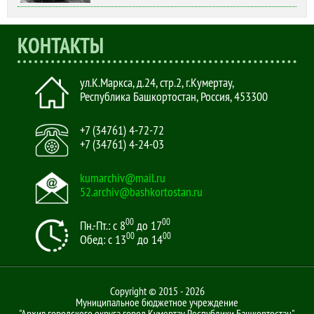
КОНТАКТЫ
ул.К.Маркса, д.24, стр.2
,
г.Кумертау,
Республика Башкортостан, Россия
,
453300
+7 (34761) 4-72-72
+7 (34761) 4-24-03
kumarchiv@mail.ru
52.archiv@bashkortostan.ru
00
00
Пн.-Пт.: с 8
до 17
00
00
Обед: с 13
до 14
Copyright © 2015 - 2026
Муниципальное бюджетное учреждение
"Архив городского округа город Кумертау Республики Башкортостан"