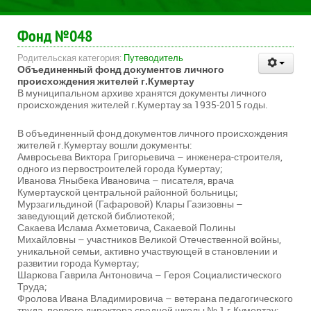
Фонд №048
Родительская категория:
Путеводитель
Объединенный фонд документов личного
происхождения жителей г.Кумертау
В муниципальном архиве хранятся документы личного
происхождения жителей г.Кумертау за 1935-2015 годы.
В объединенный фонд документов личного происхождения
жителей г.Кумертау вошли документы:
Амвросьева Виктора Григорьевича – инженера-строителя,
одного из первостроителей города Кумертау;
Иванова Яныбека Ивановича – писателя, врача
Кумертауской центральной районной больницы;
Мурзагильдиной (Гафаровой) Клары Газизовны –
заведующий детской библиотекой;
Сакаева Ислама Ахметовича, Сакаевой Полины
Михайловны – участников Великой Отечественной войны,
уникальной семьи, активно участвующей в становлении и
развитии города Кумертау;
Шаркова Гаврила Антоновича – Героя Социалистического
Труда;
Фролова Ивана Владимировича – ветерана педагогического
труда, первого директора средней школы № 1 г.Кумертау;