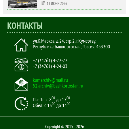
13 ИЮНЯ 2026
КОНТАКТЫ
ул.К.Маркса, д.24, стр.2
,
г.Кумертау,
Республика Башкортостан, Россия
,
453300
+7 (34761) 4-72-72
+7 (34761) 4-24-03
kumarchiv@mail.ru
52.archiv@bashkortostan.ru
00
00
Пн.-Пт.: с 8
до 17
00
00
Обед: с 13
до 14
Copyright © 2015 - 2026