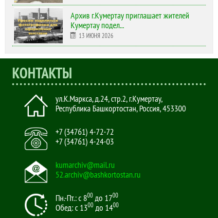
Архив г.Кумертау приглашает жителей
Кумертау подел...
13 ИЮНЯ 2026
КОНТАКТЫ
ул.К.Маркса, д.24, стр.2
,
г.Кумертау,
Республика Башкортостан, Россия
,
453300
+7 (34761) 4-72-72
+7 (34761) 4-24-03
kumarchiv@mail.ru
52.archiv@bashkortostan.ru
00
00
Пн.-Пт.: с 8
до 17
00
00
Обед: с 13
до 14