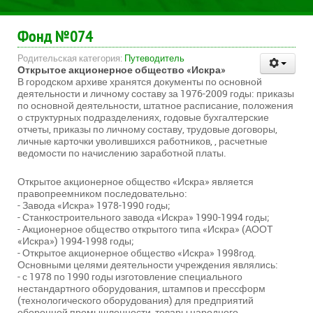
Фонд №074
Родительская категория:
Путеводитель
Открытое акционерное общество «Искра»
В городском архиве хранятся документы по основной
деятельности и личному составу за 1976-2009 годы: приказы
по основной деятельности, штатное расписание, положения
о структурных подразделениях, годовые бухгалтерские
отчеты, приказы по личному составу, трудовые договоры,
личные карточки уволившихся работников, , расчетные
ведомости по начислению заработной платы.
Открытое акционерное общество «Искра» является
правопреемником последовательно:
- Завода «Искра» 1978-1990 годы;
- Станкостроительного завода «Искра» 1990-1994 годы;
- Акционерное общество открытого типа «Искра» (АООТ
«Искра») 1994-1998 годы;
- Открытое акционерное общество «Искра» 1998год.
Основными целями деятельности учреждения являлись:
- с 1978 по 1990 годы изготовление специального
нестандартного оборудования, штампов и прессформ
(технологического оборудования) для предприятий
оборонной промышленности, товары народного