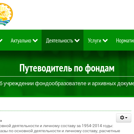
Актуально
Деятельность
Услуги
Нормати
Путеводитель по фондам
б учреждении фондообразователе и архивных докум
»
вной деятельности и личному составу за 1954-2014 годы:
азы по основной деятельности и личному составу, расчетные