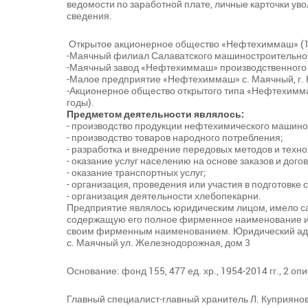
ведомости по заработной плате, личные карточки ув
сведения.
Открытое акционерное общество «Нефтехиммаш» (1
-Маячный филиал Салаватского машиностроительного
-Маячный завод «Нефтехиммаш» производственного
-Малое предприятие «Нефтехиммаш» с. Маячный, г. 
-Акционерное общество открытого типа «Нефтехиммаш
годы).
Предметом деятельности являлось:
- производство продукции нефтехимического машино
- производство товаров народного потребления;
- разработка и внедрение передовых методов и техн
- оказание услуг населению на основе заказов и дого
- оказание транспортных услуг;
- организация, проведения или участия в подготовке
- организация деятельности хлебопекарни.
Предприятие являлось юридическим лицом, имело сам
содержащую его полное фирменное наименование и 
своим фирменным наименованием. Юридический адрес
с. Маячный ул. Железнодорожная, дом 3
Основание: фонд 155, 477 ед. хр., 1954-2014 гг., 2 опи
Главный специалист-главный хранитель Л. Куприяно