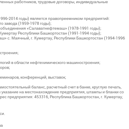
оленных работников, трудовые договоры, индивидуальные
996-2014 годы) является правопреемником предприятий:
 завода (1959-1978 годы);
 объединения «Салаватнефтемаш» (1978-1991 годы);
Кумертау Республики Башкортостан (1991-1994 годы);
» с. Маячный, г. Кумертау, Республики Башкортостан (1994-1996
строения;
ологий в области нефтехимического машиностроения;
воров;
 семинаров, конференций, выставок;
остоятельный баланс, расчетный счет в банке, круглую печать,
указание на местонахождение предприятия, штампы и бланки со
 предприятия: 453316, Республика Башкортостан, г. Кумертау,
си.
ва