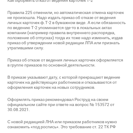
Как оформить отказ от ведения карточек Т-2
Правила 225 отменили, но автоматическая отмена карточек
не произошла. Надо издать приказ об отказе от ведения
личных карточек ф.Т-2 в бумажном виде. А если обязанность
по ведению Т-2 упоминается где-то в локальных актах
компании (например правила внутреннего распорядка,
положение об отпусках) тогда их тоже надо изменить, издав
приказ об утверждении новой редакции ЛПА или признать
утратившими силу.
Приказ об отказе от ведения личных карточек оформляется
в группе приказов по основной деятельности.
В приказе указывают дату, с которой прекращают ведение
карточек на действующих работников и отказываются от
оформления карточек на новых сотрудников.
Оформлять приказ рекомендовал Роструд на своем
официальном сайте при ответе на вопрос № 153572 от
30.08.2021.
С новой редакцией ЛНА или приказом работников нужно
ознакомить «под роспись». Это требование ст. 22 ТК РФ