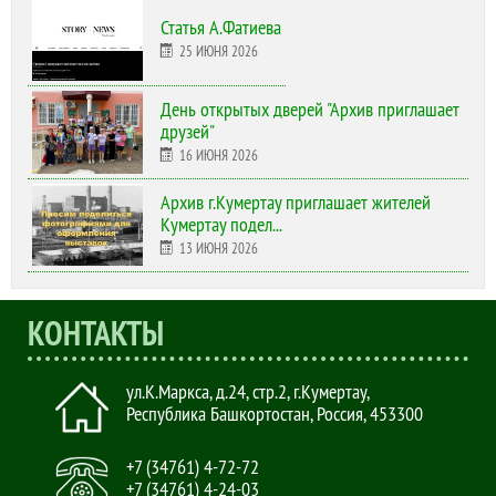
Статья А.Фатиева
25 ИЮНЯ 2026
День открытых дверей "Архив приглашает
друзей"
16 ИЮНЯ 2026
Архив г.Кумертау приглашает жителей
Кумертау подел...
13 ИЮНЯ 2026
КОНТАКТЫ
ул.К.Маркса, д.24, стр.2
,
г.Кумертау,
Республика Башкортостан, Россия
,
453300
+7 (34761) 4-72-72
+7 (34761) 4-24-03