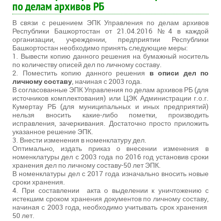
по делам архивов РБ
В связи с решением ЭПК Управления по делам архивов
Республики Башкортостан от 21.04.2016 №4 в каждой
организации, учреждении, предприятии Республики
Башкортостан необходимо принять следующие меры:
1. Вывести копию данного решения на бумажный носитель
по количеству описей дел по личному составу.
2. Поместить копию данного решения
в описи дел по
личному составу
, начиная с 2003 года.
В согласованные ЭПК Управления по делам архивов РБ (для
источников комплектования) или ЦЭК Администрации г.о.г.
Кумертау РБ (для муниципальных и иных предприятий)
нельзя вносить какие-либо пометки, производить
исправления, зачеркивания. Достаточно просто приложить
указанное решение ЭПК.
3. Внести изменения в номенклатуру дел.
Оптимально, издать приказ о внесении изменения в
номенклатуры дел с 2003 года по 2016 год установив сроки
хранения дел по личному составу-50 лет ЭПК.
В номенклатуры дел с 2017 года изначально вносить новые
сроки хранения.
4. При составлении акта о выделении к уничтожению с
истекшим сроком хранения документов по личному составу,
начиная с 2003 года, необходимо учитывать срок хранения
50 лет.