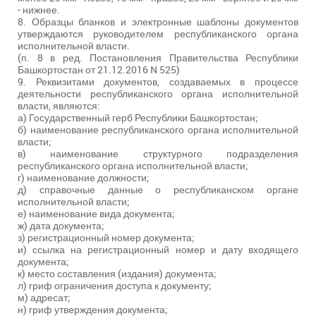
- нижнее.
8. Образцы бланков и электронные шаблоны документов
утверждаются руководителем республиканского органа
исполнительной власти.
(п. 8 в ред. Постановления Правительства Республики
Башкортостан от 21.12.2016 N 525)
9. Реквизитами документов, создаваемых в процессе
деятельности республиканского органа исполнительной
власти, являются:
а) Государственный герб Республики Башкортостан;
б) наименование республиканского органа исполнительной
власти;
в) наименование структурного подразделения
республиканского органа исполнительной власти;
г) наименование должности;
д) справочные данные о республиканском органе
исполнительной власти;
е) наименование вида документа;
ж) дата документа;
з) регистрационный номер документа;
и) ссылка на регистрационный номер и дату входящего
документа;
к) место составления (издания) документа;
л) гриф ограничения доступа к документу;
м) адресат;
н) гриф утверждения документа;