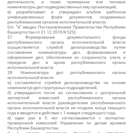
деятельности, а также примерные или типовые
номенклатуры дел подведомственных ему организаций;
в) разрабатывает и утверждает альбом шаблонов
унифицированных форм документов, создаваемых
республиканским органом исполнительной власти;
(пп. "в" введен Постановлением Правительства Республики
Башкортостан от 21.12.2016 N 525)
27. Формирование документального фонда
республиканского органа исполнительной власти
осуществляется службой делопроизводства путем
составления номенклатуры дел, формирования и
оформления дел, обеспечения их сохранности, учета и
передачи дел в архив республиканского органа
исполнительной власти.
28. Номенклатура дел республиканского органа
исполнительной власти:
а) составляется службой делопроизводства на основе
номенклатур дел структурных подразделений;
б) утверждается после ее согласования с центральной
экспертной комиссией республиканского органа
исполнительной власти руководителем республиканского
органа исполнительной власти не позднее конца текущего
года и вводится в действие с 1 января следующего года;
в) один раз в 5 лет согласовывается с экспертно-
проверочной комиссией Управления по делам архивов
Республики Башкортостан;
г) в случае изменения функций и структуры