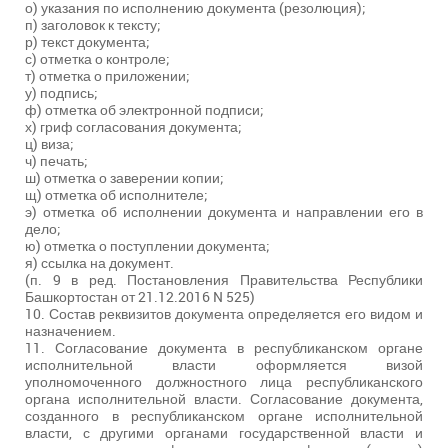
о) указания по исполнению документа (резолюция);
п) заголовок к тексту;
р) текст документа;
с) отметка о контроле;
т) отметка о приложении;
у) подпись;
ф) отметка об электронной подписи;
х) гриф согласования документа;
ц) виза;
ч) печать;
ш) отметка о заверении копии;
щ) отметка об исполнителе;
э) отметка об исполнении документа и направлении его в
дело;
ю) отметка о поступлении документа;
я) ссылка на документ.
(п. 9 в ред. Постановления Правительства Республики
Башкортостан от 21.12.2016 N 525)
10. Состав реквизитов документа определяется его видом и
назначением.
11. Согласование документа в республиканском органе
исполнительной власти оформляется визой
уполномоченного должностного лица республиканского
органа исполнительной власти. Согласование документа,
созданного в республиканском органе исполнительной
власти, с другими органами государственной власти и