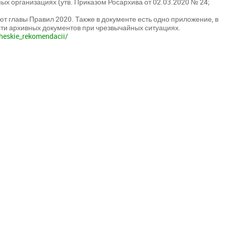
ых организациях (утв. Приказом Росархива от 02.03.2020 № 24;
ют главы Правил 2020. Также в документе есть одно приложение, в
и архивных документов при чрезвычайных ситуациях.
heskie_rekomendacii/