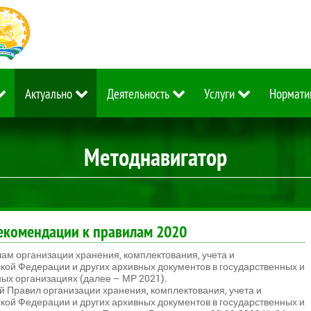
Актуально
Деятельность
Услуги
Нормати
Методнавигатор
екомендации к правилам 2020
м организации хранения, комплектования, учета и
кой Федерации и других архивных документов в государственных и
ных организациях (далее – МР 2021).
 Правил организации хранения, комплектования, учета и
кой Федерации и других архивных документов в государственных и