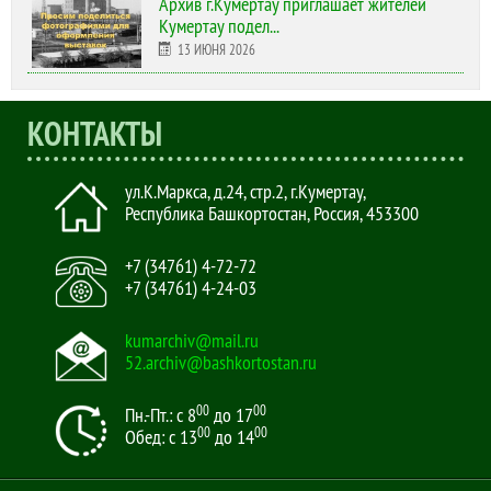
Архив г.Кумертау приглашает жителей
Кумертау подел...
13 ИЮНЯ 2026
КОНТАКТЫ
ул.К.Маркса, д.24, стр.2
,
г.Кумертау,
Республика Башкортостан, Россия
,
453300
+7 (34761) 4-72-72
+7 (34761) 4-24-03
kumarchiv@mail.ru
52.archiv@bashkortostan.ru
00
00
Пн.-Пт.: с 8
до 17
00
00
Обед: с 13
до 14