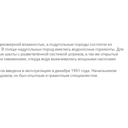
чрезмерной влажностью, а подугольные породы состояли из
 В толще надугольных пород имелись водоносные горизонты. Для
е шахты с разветвлённой системой штреков, а так же открытые
и скважинами, откуда вода выкачивалась мощными насосами.
ла введена в эксплуатацию в декабре 1951 года. Начальником
Дураков, он был опытным и грамотным специалистом.