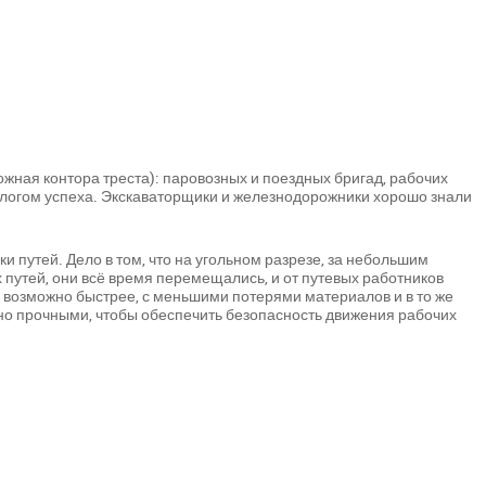
ная контора треста): паровозных и поездных бригад, рабочих
залогом успеха. Экскаваторщики и железнодорожники хорошо знали
и путей. Дело в том, что на угольном разрезе, за небольшим
путей, они всё время перемещались, и от путевых работников
 возможно быстрее, с меньшими потерями материалов и в то же
о прочными, чтобы обеспечить безопасность движения рабочих