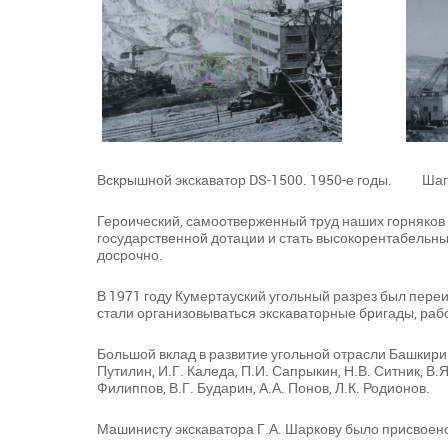
Вскрышной экскаватор DS-1500. 1950-е годы. Шаг
Героический, самоотверженный труд наших горняков п
государственной дотации и стать высокорентабельн
досрочно.
В 1971 году Кумертауский угольный разрез был переи
стали организовываться экскаваторные бригады, ра
Большой вклад в развитие угольной отрасли Башкирии 
Путилин, И.Г. Каледа, П.И. Сапрыкин, Н.В. Ситник, В.Я
Филиппов, В.Г. Бударин, А.А. Понов, Л.К. Родионов.
Машинисту экскаватора Г.А. Шаркову было присвоено