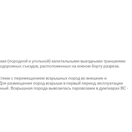
выми (породной и угольной) капитальными выездными траншеями
одорожных съездов, расположенных на южном борту разреза.
стеме с перемещением вскрышных пород во внешние и
Для размещения пород вскрыши в первый период эксплуатации
рный. Вскрышная порода вывозилась паровозами в думпкарах ВС -