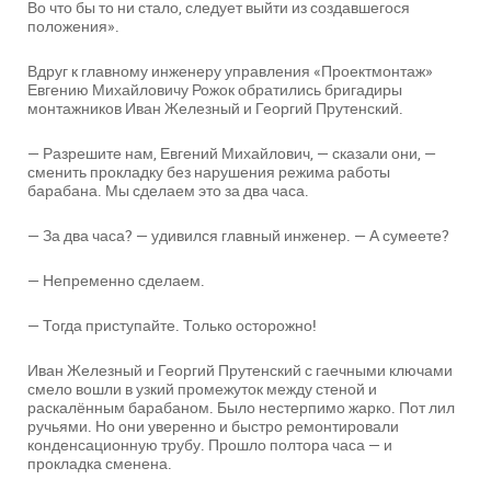
Во что бы то ни стало, следует выйти из создавшегося
положения».
Вдруг к главному инженеру управления «Проектмонтаж»
Евгению Михайловичу Рожок обратились бригадиры
монтажников Иван Железный и Георгий Прутенский.
— Разрешите нам, Евгений Михайлович, — сказали они, —
сменить прокладку без нарушения режима работы
барабана. Мы сделаем это за два часа.
— За два часа? — удивился главный инженер. — А сумеете?
— Непременно сделаем.
— Тогда приступайте. Только осторожно!
Иван Железный и Георгий Прутенский с гаечными ключами
смело вошли в узкий промежуток между стеной и
раскалённым барабаном. Было нестерпимо жарко. Пот лил
ручьями. Но они уверенно и быстро ремонтировали
конденсационную трубу. Прошло полтора часа — и
прокладка сменена.