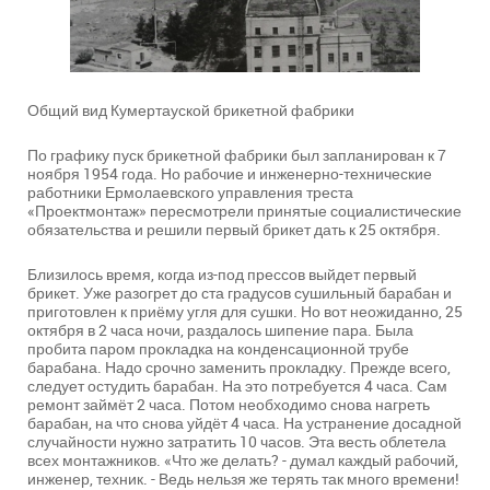
Общий вид Кумертауской брикетной фабрики
По графику пуск брикетной фабрики был запланирован к 7
ноября 1954 года. Но рабочие и инженерно-технические
работники Ермолаевского управления треста
«Проектмонтаж» пересмотрели принятые социалистические
обязательства и решили первый брикет дать к 25 октября.
Близилось время, когда из-под прессов выйдет первый
брикет. Уже разогрет до ста градусов сушильный барабан и
приготовлен к приёму угля для сушки. Но вот неожиданно, 25
октября в 2 часа ночи, раздалось шипение пара. Была
пробита паром прокладка на конденсационной трубе
барабана. Надо срочно заменить прокладку. Прежде всего,
следует остудить барабан. На это потребуется 4 часа. Сам
ремонт займёт 2 часа. Потом необходимо снова нагреть
барабан, на что снова уйдёт 4 часа. На устранение досадной
случайности нужно затратить 10 часов. Эта весть облетела
всех монтажников. «Что же делать? - думал каждый рабочий,
инженер, техник. - Ведь нельзя же терять так много времени!