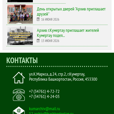
День открытых дверей "Архив приглашает
друзей"
16 ИЮНЯ 2026
Архив г.Кумертау приглашает жителей
Кумертау подел...
13 ИЮНЯ 2026
КОНТАКТЫ
ул.К.Маркса, д.24, стр.2
,
г.Кумертау,
Республика Башкортостан, Россия
,
453300
+7 (34761) 4-72-72
+7 (34761) 4-24-03
kumarchiv@mail.ru
52.archiv@bashkortostan.ru