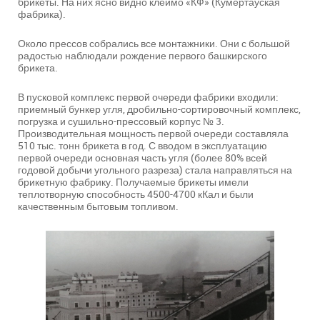
брикеты. На них ясно видно клеймо «КФ» (Кумертауская
фабрика).
Около прессов собрались все монтажники. Они с большой
радостью наблюдали рождение первого башкирского
брикета.
В пусковой комплекс первой очереди фабрики входили:
приемный бункер угля, дробильно-сортировочный комплекс,
погрузка и сушильно-прессовый корпус № 3.
Производительная мощность первой очереди составляла
510 тыс. тонн брикета в год. С вводом в эксплуатацию
первой очереди основная часть угля (более 80% всей
годовой добычи угольного разреза) стала направляться на
брикетную фабрику. Получаемые брикеты имели
теплотворную способность 4500-4700 кКал и были
качественным бытовым топливом.