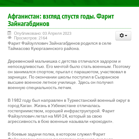
Афганистан: взгляд спустя годы. Фарит
Зайнагабдинов
Опубликовано: 03 Апреля 2023
Просмотров: 2164
Фарит Файзуллович Зайнагабдинов родился в селе
Таймасово Куюргазинского района.
Деревенский мальчишка с детства отличался задором и
непоседливостью. Его мечтой было стать военным. Поэтому
он занимался спортом, прыгал с парашютом, участвовал в
зарницах. По окончании школы поступил в Сызранское
высшее военное летное училище. Здесь он получил
военную специальность летчик.
В 1982 году был направлен в Туркестанский военный округ в
город Каган. Жизнь в Узбекистане отличалась
гостеприимством, хорошей инфраструктурой. Фарит
Файзуллович летал на МИ-24, который за свою
агрессивность в бою военные называли «крокодил».
В боевые задачи полка, в котором служил Фарит