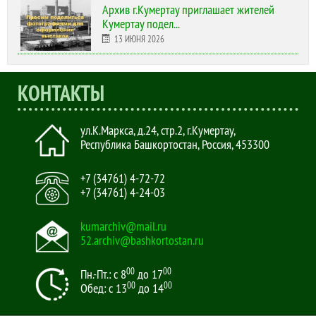
Архив г.Кумертау приглашает жителей
Кумертау подел...
13 ИЮНЯ 2026
КОНТАКТЫ
ул.К.Маркса, д.24, стр.2
,
г.Кумертау,
Республика Башкортостан, Россия
,
453300
+7 (34761) 4-72-72
+7 (34761) 4-24-03
kumarchiv@mail.ru
52.archiv@bashkortostan.ru
00
00
Пн.-Пт.: с 8
до 17
00
00
Обед: с 13
до 14