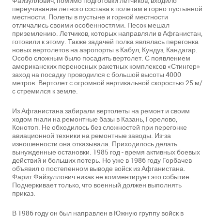
Файзуллович, помимо подготовки летчиков, входило
переучивание летного состава к полетам в горно-пустынной
местности. Полеты в пустыне и горной местности
отличались своими особенностями. Песок мешал
приземлению. Летчиков, которых направляли в Афганистан,
готовили к этому. Также задачей полка являлась перегонка
новых вертолетов на аэропорты в Кабул, Кундуз, Кандагар.
Особо сложным было посадить вертолет. С появлением
американских переносных ракетных комплексов «Стингер»
заход на посадку проводился с большой высоты 4000
метров. Вертолет с огромной вертикальной скоростью 25 м/
с стремился к земле.
Из Афганистана забирали вертолеты на ремонт и своим
ходом гнали на ремонтные базы в Казань, Горелово,
Конотоп. Не обходилось без сложностей при перегонке
авиационной техники на ремонтные заводы. Из-за
изношенности она отказывала. Приходилось делать
вынужденные остановки. 1985 год - время активных боевых
действий и больших потерь. Но уже в 1986 году Горбачев
объявил о постепенном выводе войск из Афганистана.
Фарит Файзуллович никак не комментирует это событие.
Подчеркивает только, что военный должен выполнять
приказ.
В 1986 году он был направлен в Южную группу войск в