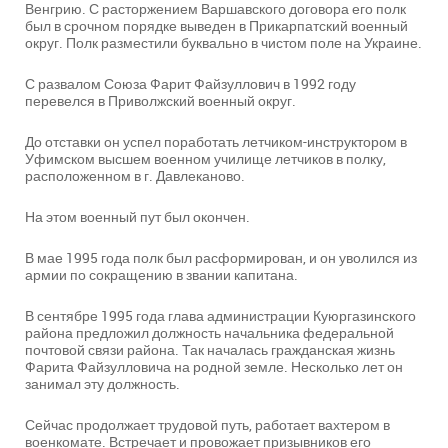
Венгрию. С расторжением Варшавского договора его полк
был в срочном порядке выведен в Прикарпатский военный
округ. Полк разместили буквально в чистом поле на Украине.
С развалом Союза Фарит Файзуллович в 1992 году
перевелся в Приволжский военный округ.
До отставки он успел поработать летчиком-инструктором в
Уфимском высшем военном училище летчиков в полку,
расположенном в г. Давлеканово.
На этом военный пут был окончен.
В мае 1995 года полк был расформирован, и он уволился из
армии по сокращению в звании капитана.
В сентябре 1995 года глава администрации Куюргазинского
района предложил должность начальника федеральной
почтовой связи района. Так началась гражданская жизнь
Фарита Файзулловича на родной земле. Несколько лет он
занимал эту должность.
Сейчас продолжает трудовой путь, работает вахтером в
военкомате. Встречает и провожает призывников его