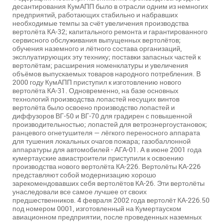
десантирования КумАПП было в отрасли одним из немногих
предприятий, работающих стабильно и набравших
необходимые темпы за счёт увеличения производства
вертолёта КА-32; капитального ремонта и гарантированного
сервисного обслуживания выпущенных вертолётов;
обучения наземного и лётного состава организаций,
эксплуатирующих эту технику; поставки запасных частей к
вертолётам; расширения номенклатуры и увеличения
объёмов выпускаемых товаров народного потребления. В
2000 году КумАПП приступил к изготовлению нового
вертолёта КА-31. Одновременно, на базе основных
технологий производства лопастей несущих винтов
вертолёта было освоено производство лопастей и
диффузоров ВГ-50 и ВГ-70 для градирен с повышенной
производительностью; лопастей для ветроэнергоустановок;
ранцевого огнетушителя — лёгкого переносного аппарата
для тушения локальных очагов пожара; газобаллонной
аппаратуры для автомобилей - АГА-01. А в июне 2001 года
кумертауские авиастроители приступили к освоению
производства нового вертолёта КА-226. Вертолёты КА-226
представляют собой модернизацию хорошо
зарекомендовавших себя вертолётов КА-26. Эти вертолёты
унаследовали все самое лучшее от своих
предшественников. 4 февраля 2002 года вертолёт КА-226.50
под номером 0001, изготовленный на Кумертауском
авиационном предприятии, после проведенных наземных