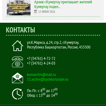
Архив г.Кумертау приглашает жителей
Кумертау подел...
13 ИЮНЯ 2026
КОНТАКТЫ
ул.К.Маркса, д.24, стр.2
,
г.Кумертау,
Республика Башкортостан, Россия
,
453300
+7 (34761) 4-72-72
+7 (34761) 4-24-03
kumarchiv@mail.ru
52.archiv@bashkortostan.ru
00
00
Пн.-Пт.: с 8
до 17
00
00
Обед: с 13
до 14