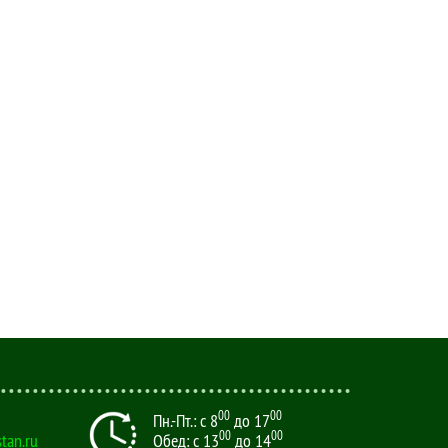
00
00
Пн.-Пт.: с 8
до 17
00
00
tan.ru
Обед: с 13
до 14