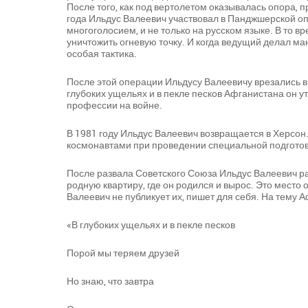
После того, как под вертолетом оказывалась опора, 
года Ильдус Валеевич участвовал в Панджшерской оп
многоголосием, и не только на русском языке. В то 
уничтожить огневую точку. И когда ведущий делал ма
особая тактика.
После этой операции Ильдусу Валеевичу врезались в 
глубоких ущельях и в пекле песков Афганистана он ут
профессии на войне.
В 1981 году Ильдус Валеевич возвращается в Херсо
космонавтами при проведении специальной подгото
После развала Советского Союза Ильдус Валеевич раб
родную квартиру, где он родился и вырос. Это место
Валеевич не публикует их, пишет для себя. На тему А
«В глубоких ущельях и в пекле песков
Порой мы теряем друзей
Но знаю, что завтра