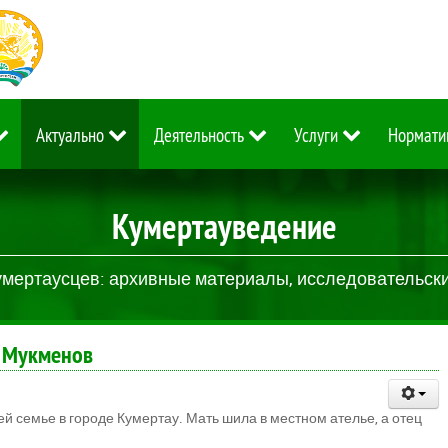
Актуально
Деятельность
Услуги
Нормати
Кумертауведение
умертаусцев: архивные материалы, исследовательские
с Мукменов
й семье в городе Кумертау. Мать шила в местном ателье, а отец