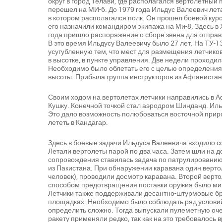
округ в город Телави, где располагался вертолетный 
перешел на МИ-6. До 1979 года Ильдус Валеевич лета
в котором располагался полк. Он прошел боевой курс
его назначили командиром экипажа на Ми-8. Здесь в
года пришло распоряжение о сборе звена для отправ
В это время Ильдусу Валеевичу было 27 лет. На ТУ-1
усугубленную тем, что мест для размещения летчико
в высотке, в пункте управления. Две недели проходи
Необходимо было облетать его с целью определени
высоты. Прибыла группа инструкторов из Афганистан
Своим ходом на вертолетах летчики направились в 
Кушку. Конечной точкой стал аэродром Шинданд. Ильд
Это дало возможность полюбоваться восточной прир
лететь в Кандагар.
Здесь в боевые задачи Ильдуса Валеевича входило с
Летали вертолеты парой по два часа. Затем шли на 
сопровождения ставилась задача по патрулированию
из Пакистана. При обнаружении каравана один верто
человек), проводили досмотр каравана. Второй верто
способом предотвращения поставки оружия было м
Летчики также поддерживали десантно-штурмовые бр
площадках. Необходимо было соблюдать ряд условий.
определить сложно. Тогда выпускали пулеметную оче
ракету применяли редко, так как на это требовалось 