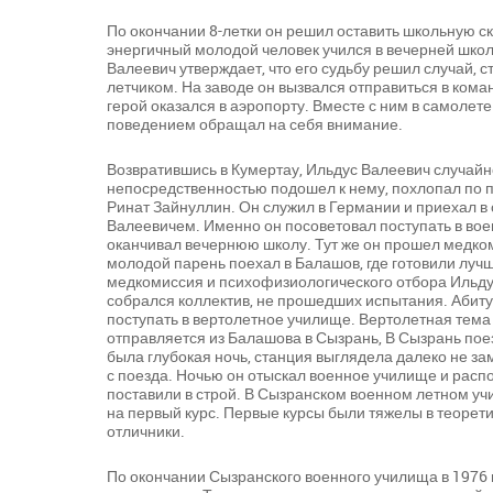
По окончании 8-летки он решил оставить школьную ск
энергичный молодой человек учился в вечерней школ
Валеевич утверждает, что его судьбу решил случай, 
летчиком. На заводе он вызвался отправиться в кома
герой оказался в аэропорту. Вместе с ним в самоле
поведением обращал на себя внимание.
Возвратившись в Кумертау, Ильдус Валеевич случайн
непосредственностью подошел к нему, похлопал по пле
Ринат Зайнуллин. Он служил в Германии и приехал в 
Валеевичем. Именно он посоветовал поступать в вое
оканчивал вечернюю школу. Тут же он прошел медко
молодой парень поехал в Балашов, где готовили луч
медкомиссия и психофизиологического отбора Ильду
собрался коллектив, не прошедших испытания. Абиту
поступать в вертолетное училище. Вертолетная тема
отправляется из Балашова в Сызрань, В Сызрань поез
была глубокая ночь, станция выглядела далеко не з
с поезда. Ночью он отыскал военное училище и распо
поставили в строй. В Сызранском военном летном уч
на первый курс. Первые курсы были тяжелы в теоретич
отличники.
По окончании Сызранского военного училища в 1976 