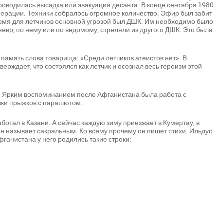
проводилась высадка или эвакуация десанта. В конце сентября 1980
ерации. Техники собралось огромное количество. Эфир был забит
время для летчиков основной угрозой был ДШК. Им необходимо было
невр, по нему или по ведомому, стреляли из другого ДШК. Это была
память слова товарища: «Среди летчиков атеистов нет». В
верждает, что состоялся как летчик и осознал весь героизм этой
н. Ярким воспоминанием после Афганистана была работа с
вки прыжков с парашютом.
отал в Казани. А сейчас каждую зиму приезжает в Кумертау, в
 он называет сакральным. Ко всему прочему он пишет стихи. Ильдус
фганистана у него родились такие строки: