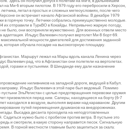
полк. Здесь он получил допуск к полетам на Ми-8, в дальнейшем
л на Ми-6 вторым пилотом. В 1979 году его перебросили в Херсон,
 летчика, летал в простых и сложных метеоусловиях, после чего
 Херсоне он встречает начало Афганской войны. В декабре 1979
ки в горячую точку. Летчики собрались преимущественно молодые.
34 их отправили в ТуркВО в Кокайды. Непривычно жаркую погоду,
в не было, они восприняли мужественно. Для военных отвели место
ла адаптация. Ильдус Валеевич получил вертолет Ми-8 борт-69.
я максимальной мощности двигателей для достижения заданной
а, которая обучала посадке на высокогорную площадку.
Афганистан. Маршрут лежал на Мары вдоль канала Ленина через
ус Валеевич рад, что в Афганистан они полетели на вертолетах.
одой, горами и пустынями. В Шинданде ему дали назначение
опровождение ниливников на западной дороге, ведущей в Кабул.
дозаправку. Ильдус Валеевич в этой паре был ведомый. Помимо
 пустыни ЭльРегистан с целью предотвращения перевозки оружия
лет приземлялся перед ним. Саперы, находящиеся на борту (6-7
лет находился в воздухе, выполняя виражи над караваном. Другим
инирование путей перемещения душманов на внедорожниках.
игады. Высадка десанта проходила на неподготовленных
 Садиться нужно было с пробегом против ветра. В пустыне это
редь и смотрели, в какую сторону направится песок. Сигнальную
время. В горной местности главным было зацепиться за скалу.