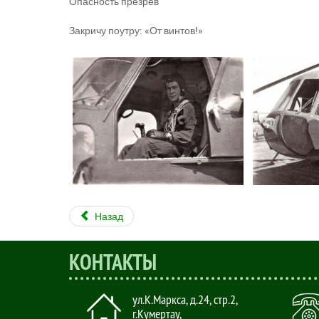
Опасность презрев
Закричу поутру: «От винтов!»
Назад
КОНТАКТЫ
ул.К.Маркса, д.24, стр.2
,
г.Кумертау,