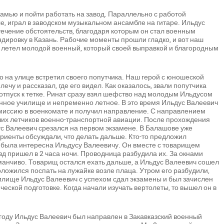
амью и пойти работать на завод. Параллельно с работой
е, играл в заводском музыкальном ансамбле на гитаре. Ильдус
стечение обстоятельств, благодаря которым он стал военным
ндировку в Казань. Рабочие моменты прошли гладко, и вот наш
те летел молодой военный, который своей выправкой и благородным
о на улице встретил своего попутчика. Наш герой с юношеской
чу и рассказал, где его видел. Как оказалось, звали попутчика
отпуск к тетке. Ринат сразу взял шефство над молодым Ильдусом
нное училище и непременно летное. В это время Ильдус Валеевич
миссию в военкомате и получил направление. С направлением
ших летчиков военно-транспортной авиации. После прохождения
с Валеевич срезался на первом экзамене. В Балашове уже
риенты обсуждали, что делать дальше. Кто-то предложил
 была интересна Ильдусу Валеевичу. Он вместе с товарищем
д пришел в 2 часа ночи. Проводница разбудила их. За окнами
аманчиво. Товарищ остался ехать дальше, а Ильдус Валеевич сошел
ложился поспать на лужайке возле плаца. Утром его разбудили,
илище Ильдус Валеевич с успехом сдал экзамены и был зачислен
еской подготовке. Когда начали изучать вертолеты, то вышел он в
году Ильдус Валеевич был направлен в Закавказский военный