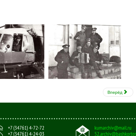
Вперёд
+7 (34761) 4-72-72
kumarchiv@mail.ru
+7 (34761) 4-24-03
52.archiv@bashkortos