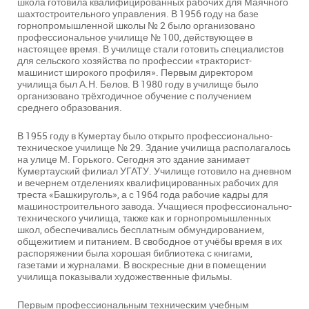
школа готовила квалифицированных рабочих для Маячного
шахтостроительного управления. В 1956 году на базе
горнопромышленной школы № 2 было организовано
профессиональное училище № 100, действующее в
настоящее время. В училище стали готовить специалистов
для сельского хозяйства по профессии «тракторист-
машинист широкого профиля». Первым директором
училища был А.Н. Белов. В 1980 году в училище было
организовано трёхгодичное обучение с получением
среднего образования.
В 1955 году в Кумертау было открыто профессионально-
техническое училище № 29. Здание училища располагалось
на улице М. Горького. Сегодня это здание занимает
Кумертауский филиал УГАТУ. Училище готовило на дневном
и вечернем отделениях квалифицированных рабочих для
треста «Башкируголь», а с 1964 года рабочие кадры для
машиностроительного завода. Учащиеся профессионально-
технического училища, также как и горнопромышленных
школ, обеспечивались бесплатным обмундированием,
общежитием и питанием. В свободное от учёбы время в их
распоряжении была хорошая библиотека с книгами,
газетами и журналами. В воскресные дни в помещении
училища показывали художественные фильмы.
Первым профессиональным техническим учебным