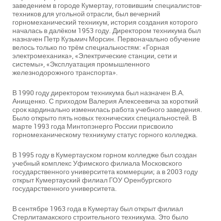
заведением в городе Кумертау, готовившим специалистов-
техников для угольной отрасли, был вечерний
горномеханический техникум, история создания которого
началась в далёком 1953 году. Директором техникума был
назначен Петр Кузьмич Морсин. Первоначально обучение
велось только по трём специальностям: «Горная
электромеханика», «Электрические станции, сети и
системы», «Эксплуатация промышленного
железнодорожного транспорта».
В 1990 году директором техникума был назначен В.А.
Анищенко. С приходом Валерия Алексеевича за короткий
срок кардинально изменилась работа учебного заведения.
Было открыто пять новых технических специальностей. В
марте 1993 года Минтопэнерго России присвоило
горномеханическому техникуму статус горного колледжа.
В 1995 году в Кумертауском горном колледже был создан
учебный комплекс Уфимского филиала Московского
государственного университета коммерции; а в 2003 году
открыт Кумертауский филиал ГОУ Оренбургского
государственного университета.
В сентябре 1963 года в Кумертау был открыт филиал
Стерлитамакского строительного техникума. Это было