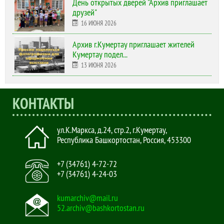
День открытых дверей "Архив приглашает
друзей"
16 ИЮНЯ 2026
Архив г.Кумертау приглашает жителей
Кумертау подел...
13 ИЮНЯ 2026
КОНТАКТЫ
ул.К.Маркса, д.24, стр.2
,
г.Кумертау,
Республика Башкортостан, Россия
,
453300
+7 (34761) 4-72-72
+7 (34761) 4-24-03
kumarchiv@mail.ru
52.archiv@bashkortostan.ru