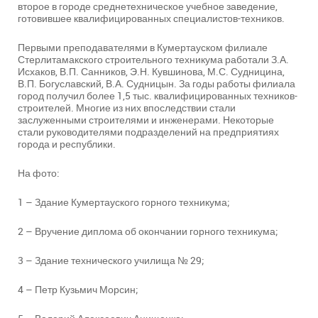
второе в городе среднетехническое учебное заведение,
готовившее квалифицированных специалистов-техников.
Первыми преподавателями в Кумертауском филиале
Стерлитамакского строительного техникума работали З.А.
Исхаков, В.П. Санников, Э.Н. Кувшинова, М.С. Судницина,
В.П. Богуславский, В.А. Судницын. За годы работы филиала
город получил более 1,5 тыс. квалифицированных техников-
строителей. Многие из них впоследствии стали
заслуженными строителями и инженерами. Некоторые
стали руководителями подразделений на предприятиях
города и республики.
На фото:
1 – Здание Кумертауского горного техникума;
2 – Вручение диплома об окончании горного техникума;
3 – Здание технического училища № 29;
4 – Петр Кузьмич Морсин;