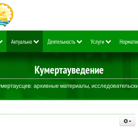
Актуально
Деятельность
Услуги
Нормати
Кумертауведение
умертаусцев: архивные материалы, исследовательские