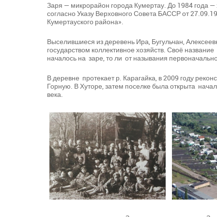
Заря — микрорайон города Кумертау. До 1984 года — 
согласно Указу Верховного Совета БАССР от 27.09.1
Кумертауского района».
Выселившиеся из деревень Ира, Бугульчан, Алексее
государством коллективное хозяйств. Своё название 
началось на заре, то ли от называния первоначальн
В деревне протекает р. Карагайка, в 2009 году рек
Горную. В Хуторе, затем поселке была открыта нача
века.