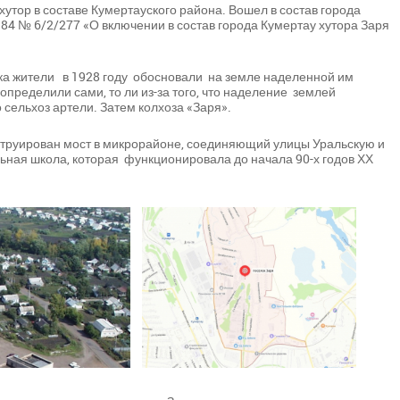
хутор в составе Кумертауского района. Вошел в состав города
984 № 6/2/277 «О включении в состав города Кумертау хутора Заря
вка жители в 1928 году обосновали на земле наделенной им
определили сами, то ли из-за того, что наделение землей
о сельхоз артели. Затем колхоза «Заря».
онструирован мост в микрорайоне, соединяющий улицы Уральскую и
льная школа, которая функционировала до начала 90-х годов ХХ