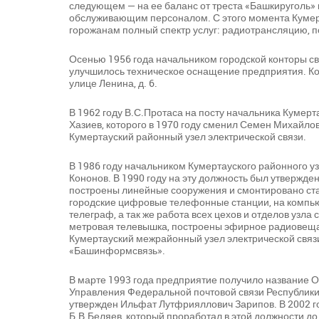
следующем — на ее баланс от треста «Башкируголь» 
обслуживающим персоналом. С этого момента Кумерт
горожанам полный спектр услуг: радиотрансляцию, п
Осенью 1956 года начальником городской конторы св
улучшилось техническое оснащение предприятия. Ко
улице Ленина, д. 6.
В 1962 году В.С.Протаса на посту начальника Кумер
Хазиев, которого в 1970 году сменил Семен Михайло
Кумертауский районный узел электрической связи.
В 1986 году начальником Кумертауского районного узл
Кононов. В 1990 году на эту должность был утвержд
построены линейные сооружения и смонтировано ст
городские цифровые телефонные станции, на компь
телеграф, а так же работа всех цехов и отделов узла 
метровая телевышка, построены эфирное радиовещан
Кумертауский межрайонный узел электрической связи
«Башинформсвязь».
В марте 1993 года предприятие получило название 
Управления Федеральной почтовой связи Республики
утвержден Ильфат Лутфрияллович Зарипов. В 2002 г
Б.В.Беляев, который проработал в этой должности до