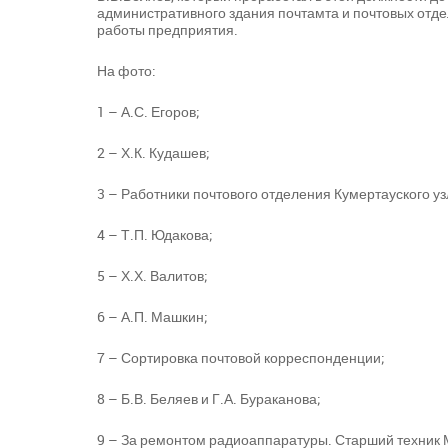
административного здания почтамта и почтовых отд
работы предприятия.
На фото:
1 – А.С. Егоров;
2 – Х.К. Кудашев;
3 – Работники почтового отделения Кумертауского узла
4 – Т.П. Юдакова;
5 – Х.Х. Валитов;
6 – А.П. Машкин;
7 – Сортировка почтовой корреспонденции;
8 – Б.В. Беляев и Г.А. Бураканова;
9 – За ремонтом радиоаппаратуры. Старший техник М.