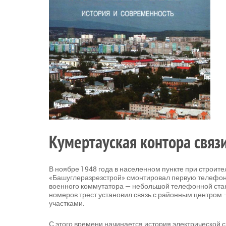
Кумертауская контора связ
В ноябре 1948 года в населенном пункте при строит
«Башуглеразрезстрой» смонтировал первую телефонн
военного коммутатора — небольшой телефонной ста
номеров трест установил связь с районным центром
участками.
С этого времени начинается история электрической 