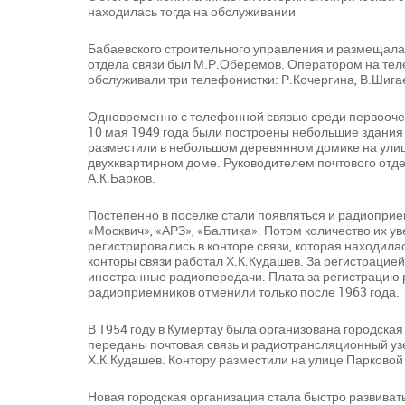
находилась тогда на обслуживании
Бабаевского строительного управления и размещала
отдела связи был М.Р.Оберемов. Оператором на те
обслуживали три телефонистки: Р.Кочергина, В.Шига
Одновременно с телефонной связью среди первоочер
10 мая 1949 года были построены небольшие здания 
разместили в небольшом деревянном домике на улиц
двухквартирном доме. Руководителем почтового отде
А.К.Барков.
Постепенно в поселке стали появляться и радиоприе
«Москвич», «АРЗ», «Балтика». Потом количество их у
регистрировались в конторе связи, которая находила
конторы связи работал Х.К.Кудашев. За регистрацие
иностранные радиопередачи. Плата за регистрацию 
радиоприемников отменили только после 1963 года.
В 1954 году в Кумертау была организована городская 
переданы почтовая связь и радиотрансляционный уз
Х.К.Кудашев. Контору разместили на улице Парковой
Новая городская организация стала быстро развиватьс