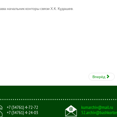
ава начальник конторы связи Х.К. Кудашев.
Вперёд
+7 (34761) 4-72-72
kumarchiv@mail.ru
+7 (34761) 4-24-03
52.archiv@bashkortos