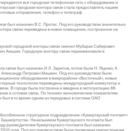
передается вся городская телефонная сеть с оборудование и
ауская городская контора связи стала предоставлять нашим
очтовые отправления, телефон и телеграф.
язи был назначен В.С. Протас. Под его руководством значительно
нтора связи переведена в новое помещение, построенное на
тауской городской конторы связи сменил Мубарак Сабирович
вич Акашев. Городскую контору связи переименовали в
а связи был назначен И.Л. Зарипов, потом были Н. Яценко, К.
ен Александр Петрович Машкин. Под его руководством были
анционное оборудование в микрорайоне «Восточный», новые
ютерные технологии переведены междугородний коммутатор и
связи. В городе была построена и введена в эксплуатацию 88-
ие и сотовая связь. По технико-экономическим показателям
 был в то время одним из передовых в системе ОАО
Обособленное структурное подразделение «Кумертауский почтамт»
 Башкортостан. Начальником Кумертауского почтамта был
оду руководителем Кумертауского почтамта был назначен
 2010 года. Под его руководством была проведена реконструкция