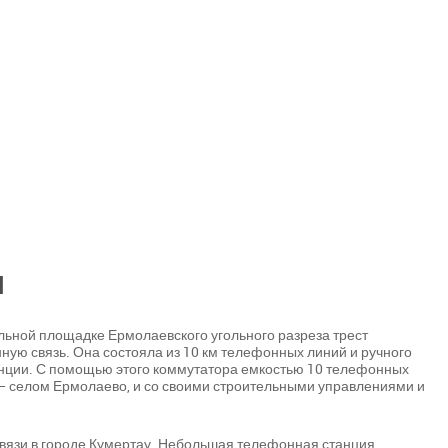
и
ельной площадке Ермолаевского угольного разреза трест
ую связь. Она состояла из 10 км телефонных линий и ручного
нции. С помощью этого коммутатора емкостью 10 телефонных
 — селом Ермолаево, и со своими строительными управлениями и
связи в городе Кумертау. Небольшая телефонная станция