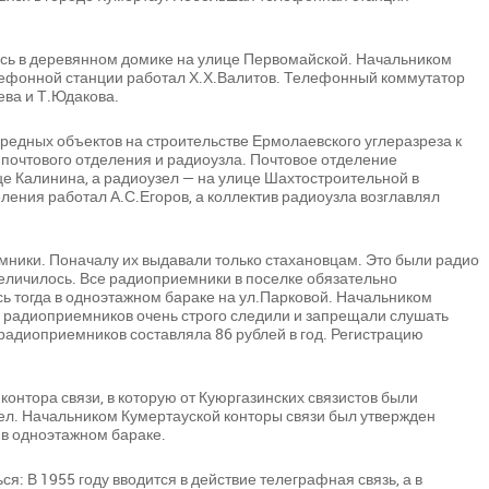
сь в деревянном домике на улице Первомайской. Начальником
лефонной станции работал Х.Х.Валитов. Телефонный коммутатор
ева и Т.Юдакова.
едных объектов на строительстве Ермолаевского углеразреза к
почтового отделения и радиоузла. Почтовое отделение
е Калинина, а радиоузел — на улице Шахтостроительной в
ления работал А.С.Егоров, а коллектив радиоузла возглавлял
мники. Поначалу их выдавали только стахановцам. Это были радио
величилось. Все радиоприемники в поселке обязательно
сь тогда в одноэтажном бараке на ул.Парковой. Начальником
й радиоприемников очень строго следили и запрещали слушать
радиоприемников составляла 86 рублей в год. Регистрацию
контора связи, в которую от Куюргазинских связистов были
ел. Начальником Кумертауской конторы связи был утвержден
 в одноэтажном бараке.
я: В 1955 году вводится в действие телеграфная связь, а в