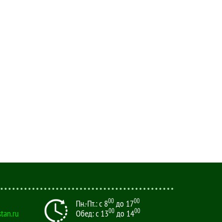
00
00
Пн.-Пт.: с 8
до 17
00
00
tan.ru
Обед: с 13
до 14