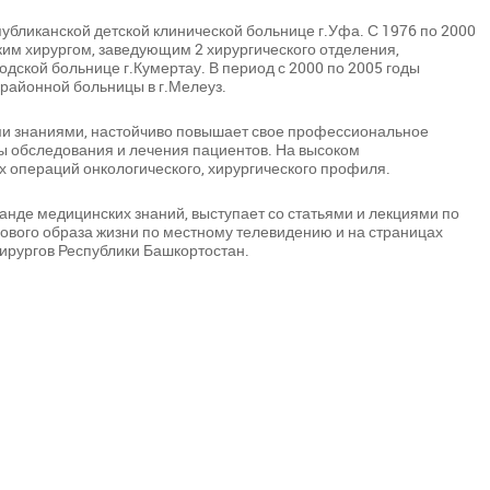
убликанской детской клинической больнице г.Уфа. С 1976 по 2000
ким хирургом, заведующим 2 хирургического отделения,
дской больнице г.Кумертау. В период с 2000 по 2005 годы
районной больницы в г.Мелеуз.
ми знаниями, настойчиво повышает свое профессиональное
ы обследования и лечения пациентов. На высоком
 операций онкологического, хирургического профиля.
нде медицинских знаний, выступает со статьями и лекциями по
ового образа жизни по местному телевидению и на страницах
хирургов Республики Башкортостан.