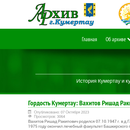
Главная
Об архиве
История Кумертау и к
Гордость Кумертау: Вахитов Ришад Ра
Опубликовано: 07 Октября 2023
Просмотров: 3064
Вахитов Ришад Ракипович родился 07.10.1947 г. в д
1975 году окончил лечебный факультет Башкирского 