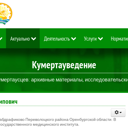
Актуально
Деятельность
Услуги
Нормати
Кумертауведение
умертаусцев: архивные материалы, исследовательские
кипович
.Габдрафиково Переволоцкого района Оренбургской области. В
государственного медицинского института.