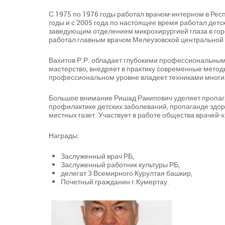
С 1975 по 1976 годы работал врачом-интерном в Респ
годы и с 2005 года по настоящее время работал детс
заведующим отделением микрохирургией глаза в горо
работал главным врачом Мелеузовской центральной 
Вахитов Р.Р. обладает глубокими профессиональны
мастерство, внедряет в практику современные метод
профессиональном уровне владеет техниками многих
Большое внимание Ришад Ракипович уделяет пропага
профилактике детских заболеваний, пропаганде здор
местных газет. Участвует в работе общества врачей-
Награды:
Заслуженный врач РБ,
Заслуженный работник культуры РБ,
делегат 3 Всемирного Курултая башкир,
Почетный гражданин г.Кумертау.