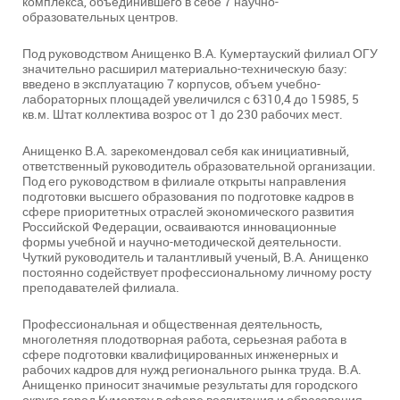
комплекса, объединившего в себе 7 научно-
образовательных центров.
Под руководством Анищенко В.А. Кумертауский филиал ОГУ
значительно расширил материально-техническую базу:
введено в эксплуатацию 7 корпусов, объем учебно-
лабораторных площадей увеличился с 6310,4 до 15985, 5
кв.м. Штат коллектива возрос от 1 до 230 рабочих мест.
Анищенко В.А. зарекомендовал себя как инициативный,
ответственный руководитель образовательной организации.
Под его руководством в филиале открыты направления
подготовки высшего образования по подготовке кадров в
сфере приоритетных отраслей экономического развития
Российской Федерации, осваиваются инновационные
формы учебной и научно-методической деятельности.
Чуткий руководитель и талантливый ученый, В.А. Анищенко
постоянно содействует профессиональному личному росту
преподавателей филиала.
Профессиональная и общественная деятельность,
многолетняя плодотворная работа, серьезная работа в
сфере подготовки квалифицированных инженерных и
рабочих кадров для нужд регионального рынка труда. В.А.
Анищенко приносит значимые результаты для городского
округа город Кумертау в сфере воспитания и образования