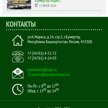
Кумертау подел...
13 ИЮНЯ 2026
КОНТАКТЫ
ул.К.Маркса, д.24, стр.2
,
г.Кумертау,
Республика Башкортостан, Россия
,
453300
+7 (34761) 4-72-72
+7 (34761) 4-24-03
kumarchiv@mail.ru
52.archiv@bashkortostan.ru
00
00
Пн.-Пт.: с 8
до 17
00
00
Обед: с 13
до 14