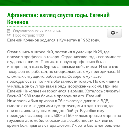
Афганистан: взгляд спустя годы. Евгений
Коченов
Опубликовано: 27 Мая 2024
Просмотров: 4400
Евгений Коченов родился в Кумертау в 1962 году.
Отучившись в школе №9, поступил в училище №29, где
получил профессию токаря. Студенческие годы вспоминает
с удовольствием. Постигать новую профессию было
интересно, а жизнь бурлила новыми событиями. И хотя как
токарь он не работал, но специальность ему пригодилась. В
сложных ситуациях, работая на Севере, ему часто
приходилось выполнять обязанности токаря. По окончании
училища он был призван в ряды вооруженных сил. Причем
Евгений Николаевич торопился в армию. Хотелось служить!
Весной 1980 года близкие проводили его. Евгений
Николаевич был призван в 76 псковскую дивизию ВДВ,
вместе с семью другими кумертаусцами в один взвод, где
они осваивали курсы молодого бойца. В учебке ему
приходилось совершать 500- и 150- километровые марши на
грузовом автомобиле, осваивать особенности тактики во
время боя, прыгать с парашютом. Их рота была направлена