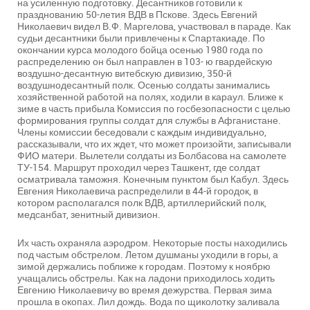
на усиленную подготовку. Десантников готовили к
празднованию 50-летия ВДВ в Пскове. Здесь Евгений
Николаевич видел В.Ф. Маргелова, участвовал в параде. Как
судьи десантники были привлечены к Спартакиаде. По
окончании курса молодого бойца осенью 1980 года по
распределению он был направлен в 103- ю гвардейскую
воздушно-десантную витебскую дивизию, 350-й
воздушнодесантный полк. Осенью солдаты занимались
хозяйственной работой на полях, ходили в караул. Ближе к
зиме в часть прибыла Комиссия по госбезопасности с целью
формирования группы солдат для службы в Афганистане.
Члены комиссии беседовали с каждым индивидуально,
рассказывали, что их ждет, что может произойти, записывали
ФИО матери. Вылетели солдаты из Болбасова на самолете
ТУ-154. Маршрут проходил через Ташкент, где солдат
осматривала таможня. Конечным пунктом был Кабул. Здесь
Евгения Николаевича распределили в 44-й городок, в
котором располагался полк ВДВ, артиллерийский полк,
медсанбат, зенитный дивизион.
Их часть охраняла аэродром. Некоторые посты находились
под частым обстрелом. Летом душманы уходили в горы, а
зимой держались поближе к городам. Поэтому к ноябрю
учащались обстрелы. Как на ладони приходилось ходить
Евгению Николаевичу во время дежурства. Первая зима
прошла в окопах. Лил дождь. Вода по щиколотку заливала