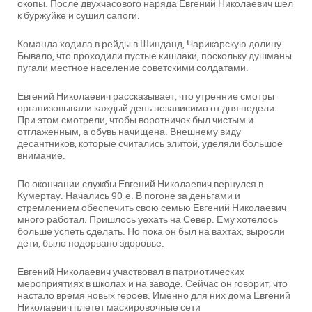
окопы. После двухчасового наряда Евгений Николаевич шел
к буржуйке и сушил сапоги.
Команда ходила в рейды в Шинданд, Чарикарскую долину.
Бывало, что проходили пустые кишлаки, поскольку душманы
пугали местное население советскими солдатами.
Евгений Николаевич рассказывает, что утренние смотры
организовывали каждый день независимо от дня недели.
При этом смотрели, чтобы воротничок был чистым и
отглаженным, а обувь начищена. Внешнему виду
десантников, которые считались элитой, уделяли большое
внимание.
По окончании службы Евгений Николаевич вернулся в
Кумертау. Начались 90-е. В погоне за деньгами и
стремлением обеспечить свою семью Евгений Николаевич
много работал. Пришлось уехать на Север. Ему хотелось
больше успеть сделать. Но пока он был на вахтах, выросли
дети, было подорвано здоровье.
Евгений Николаевич участвовал в патриотических
мероприятиях в школах и на заводе. Сейчас он говорит, что
настало время новых героев. Именно для них дома Евгений
Николаевич плетет маскировочные сети