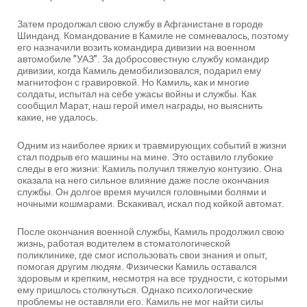
Затем продолжал свою службу в Афганистане в городе
Шинданд. Командование в Камиле не сомневалось, поэтому
его назначили возить командира дивизии на военном
автомобиле "УАЗ". За добросовестную службу командир
дивизии, когда Камиль демобилизовался, подарил ему
магнитофон с гравировкой. Но Камиль, как и многие
солдаты, испытал на себе ужасы войны и службы. Как
сообщил Марат, наш герой имел награды, но выяснить
какие, не удалось.
Одним из наиболее ярких и травмирующих событий в жизни
стал подрыв его машины на мине. Это оставило глубокие
следы в его жизни: Камиль получил тяжелую контузию. Она
оказала на него сильное влияние даже после окончания
службы. Он долгое время мучился головными болями и
ночными кошмарами. Вскакивал, искал под койкой автомат.
После окончания военной службы, Камиль продолжил свою
жизнь, работая водителем в стоматологической
поликлинике, где смог использовать свои знания и опыт,
помогая другим людям. Физически Камиль оставался
здоровым и крепким, несмотря на все трудности, с которыми
ему пришлось столкнуться. Однако психологические
проблемы не оставляли его. Камиль не мог найти силы