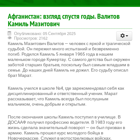
Афганистан: взгляд спустя годы. Валитов
Камиль Мазитович
Опубликовано: 05 Сентября 2025
Просмотров: 2162
Камиль Мазитович Валитов — человек с яркой и трагической
судьбой. Он пережил много испытаний и безвременно
погиб. Родился Камиль 5 января 1965 года в нашем
маленьком городе Кумертау. С самого детства был окружен
заботой старших братьев, поскольку был самым младшим в
семье. До наших дней Камиль не дожил. Его судьбу описал
брат Марат.
Камиль учился в школе №4, где зарекомендовал себя как
дисциплинированный и ответственный ученик. Марат
рассказывает, что Камиль всегда был послушным
мальчиком, очень добрым и открытым.
После окончания школы Камиль поступил в училище. В
ДОСААФ получил профессию водителя. В 1983 году его
жизнь сделала значительный поворот — он был призван в
армию. Камиль прошел курс молодого бойца в
Новочеркасске. Служил в мотострелковых войсках.