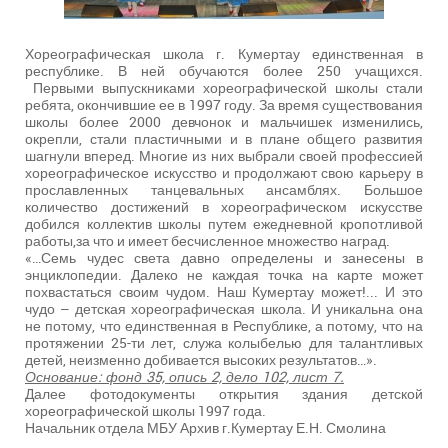
Хореографическая школа г. Кумертау единственная в
республике. В ней обучаются более 250 учащихся.
Первыми выпускниками хореографической школы стали
ребята, окончившие ее в 1997 году. За время существования
школы более 2000 девчонок и мальчишек изменились,
окрепли, стали пластичными и в плане общего развития
шагнули вперед. Многие из них выбрали своей профессией
хореографическое искусство и продолжают свою карьеру в
прославленных танцевальных ансамблях. Большое
количество достижений в хореографическом искусстве
добился коллектив школы путем ежедневной кропотливой
работы,за что и имеет бесчисленное множество наград.
«…Семь чудес света давно определены и занесены в
энциклопедии. Далеко не каждая точка на карте может
похвастаться своим чудом. Наш Кумертау может!... И это
чудо – детская хореографическая школа. И уникальна она
не потому, что единственная в Республике, а потому, что на
протяжении 25-ти лет, служа колыбелью для талантливых
детей, неизменно добивается высоких результатов…».
Основание: фонд 35, опись 2, дело 102, лист 7.
Далее фотодокументы открытия здания детской
хореографической школы 1997 года.
Начальник отдела МБУ Архив г.Кумертау Е.Н. Смолина