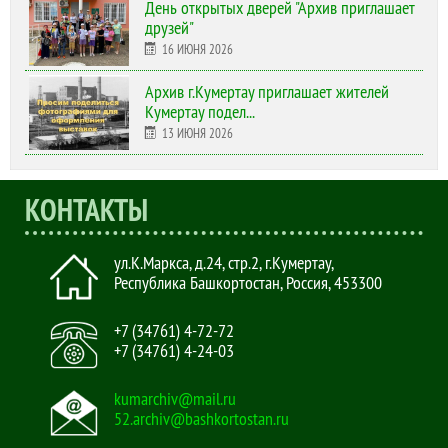
День открытых дверей "Архив приглашает
друзей"
16 ИЮНЯ 2026
Архив г.Кумертау приглашает жителей
Кумертау подел...
13 ИЮНЯ 2026
КОНТАКТЫ
ул.К.Маркса, д.24, стр.2
,
г.Кумертау,
Республика Башкортостан, Россия
,
453300
+7 (34761) 4-72-72
+7 (34761) 4-24-03
kumarchiv@mail.ru
52.archiv@bashkortostan.ru