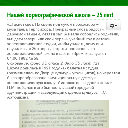
Нашей хореографической школе – 25 лет!
«…Гаснет свет. На сцене под лучом прожектора –
муза танца Терпсихора. Прекрасные слова радости,
даруемой танцем, летят в зал. А в зале собрались родители,
чьи дети завершили свой первый учебный год в детской
хореографической студии, чтобы увидеть, чему они
научились…» Это первые строки, написанные о
хореографической школе в газете «Время» выпуск от
04.06.1992 № 65.
Основание: фонд 35, опись 2, дело 55, лист 121.
Школа родилась в 1991 году как балетная студия
(размещалась во Дворце культуры угольщиков), но через год
была преобразована в муниципальную детскую
хореографическую школу. У истоков ее создания стояли
П.М. Бобылев в его бытность главой городской
администрации и заведующий отделом культуры Г.С.
Артюшкина.