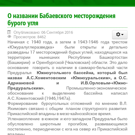
О названии Бабаевского месторождения
бурого угля
Опубликовано: 06 Сентября 2016
Просмотров: 8462
Начиная с 1940 года, а затем в 1943-1946 года трестом
«Южуралуглеразведка» были открыты и детально
разведаны 17 месторождений бурых углей, находящихся на
территории нынешних Республики Башкортостан
(Башкирии) и Оренбургской (Чкаловская) области. Это дало
основание говорить о наличии в сакмаро-бельской части
Предуралья
Южноугольного бассейна, который был
назван А.С.Хоментовским «Южноуральским», а О.С.
Адриановой и И.В.Орловым-«Южно-
Предуральским».
Промышленно-экономическое
обоснование к выделению бассейна написал
А.С.Хоментовский (1946,1947а).
Формирование буроугольных отложений по мнению В.Л.
Яхимович связано с общим планом структурного развития
Прикаспийской впадины в мезо-кайнозойское время.
Угленакопление в южном и юго-западном Предуралье было
обусловлено широтным прогибом, развивающимся
постепенно, периодически с юга на север из Прикаспийской
впадины.