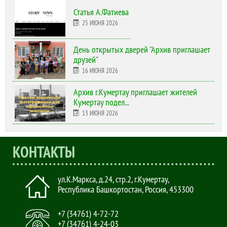
Статья А.Фатиева
25 ИЮНЯ 2026
День открытых дверей "Архив приглашает
друзей"
16 ИЮНЯ 2026
Архив г.Кумертау приглашает жителей
Кумертау подел...
13 ИЮНЯ 2026
КОНТАКТЫ
ул.К.Маркса, д.24, стр.2
,
г.Кумертау,
Республика Башкортостан, Россия
,
453300
+7 (34761) 4-72-72
+7 (34761) 4-24-03