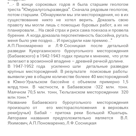
"...- В конце сороковых годов я была старшим геологом
треста "Южуралугольразведка". Сначала рядовым геологом,
потом старшим. Обнаружили мы эти месторождения, но в их
существование никто не хотел верить. Доказать свою
правоту мы могли лишь с помощью буровых работ, а их не
планировали... На свой страх и риск сама поехаоа и провела
бурение. А когда доказала перспективность бассейна, ругать
меня было уже поздно... И присудили нам премию..."
А.П.Пономаренко и Л.Ф.Сосницкая после детальной
разведки Куюргазинского буроугольного месторождения
(Бабаевского) в 1942-1943 годах пришли к мнению, что угли
залегают в эрозионной впадине – древней речной долине.
В 1947-1952 года усиленно шли детальные разведки
крупных месторождений. В результате поисковые работы
выявили уже в общем количестве болеее 40 месторождений
в Южно-Уральском бассейне с объемом примерно 1,5
млрд.тонн. В частности, в Бабаевском -322 млн. тонн.
Маячном 70,5 млн. тонн, Тюльганском месторождении 320
млн.тонн.*
Название Бабаевского буроугольного месторождения
произошло от его месторасположения в верховьях
реки(ручья) Бабай - притока реки Большой Юшатырь.
Авторами названия предположительно является В.Л.
Яхимович, А.П.Пономаренко, Л.Ф.Сосницкая