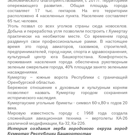
экономического благоприятствования, с 2017г. территорией
опережающего развития.. Общая площадь города
составляет 17 тыс. гектаров. На его территории
расположено 4 населенных пункта. Население составляет
65 тыс.человек.
Уголь позвал со всех уголков страны сюда новоселов.
Добыча и переработка угля позволили построить г.Кумертау
практически на необжитом месте. Со временем город
раздвинул свои профессиональные рамки. В настоящее
время это город авиаторов, газовиков, строителей,
предпринимателей, город науки, спорта и здравоохранения,
культурный центр юга Башкортостана. Комфортность
проживания населения города обеспечена рукотворным
зеленым ожерельем города, 40% площади занято зелеными
насаждениями.
Кумертау – южные ворота Республики с граничащей
Оренбургской областью.
Бережное отношение к духовным и культурным корням
позволяют назвать Кумертау городом сохранения
исторического наследия.
Кумертауские угольные брикеты - символ 60-х,80-х годов 20
века.
Мировую известность городу с 1968 года создала
сложнейшая авиационная техника – вертолеты КА-26
различной модификации, Ка-32, Ка-226.
История создания герба городского округа город
Кумертау Республики Башкортостан