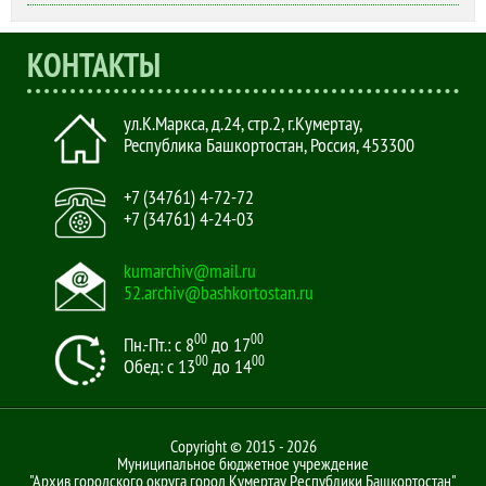
КОНТАКТЫ
ул.К.Маркса, д.24, стр.2
,
г.Кумертау,
Республика Башкортостан, Россия
,
453300
+7 (34761) 4-72-72
+7 (34761) 4-24-03
kumarchiv@mail.ru
52.archiv@bashkortostan.ru
00
00
Пн.-Пт.: с 8
до 17
00
00
Обед: с 13
до 14
Copyright © 2015 - 2026
Муниципальное бюджетное учреждение
"Архив городского округа город Кумертау Республики Башкортостан"