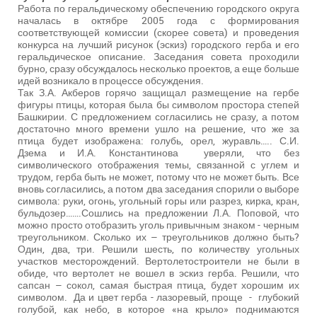
Работа по геральдическому обеспечению городского округа
началась в октябре 2005 года с формирования
соответствующей комиссии (скорее совета) и проведения
конкурса на лучший рисунок (эскиз) городского герба и его
геральдическое описание. Заседания совета проходили
бурно, сразу обсуждалось несколько проектов, а еще больше
идей возникало в процессе обсуждения.
Так З.А. Акберов горячо защищал размещение на гербе
фигуры птицы, которая была бы символом простора степей
Башкирии. С предложением согласились не сразу, а потом
достаточно много времени ушло на решение, что же за
птица будет изображена: голубь, орел, журавль….. С.И.
Дзема и И.А. Константинова уверяли, что без
символического отображения темы, связанной с углем и
трудом, герба быть не может, потому что не может быть. Все
вновь согласились, а потом два заседания спорили о выборе
символа: руки, огонь, угольный горы или разрез, кирка, кран,
бульдозер…….Сошлись на предложении Л.А. Поповой, что
можно просто отобразить уголь привычным знаком - черным
треугольником. Сколько их – треугольников должно быть?
Один, два, три. Решили шесть, по количеству угольных
участков месторождений. Вертолетостроители не были в
обиде, что вертолет не вошел в эскиз герба. Решили, что
сапсан – сокол, самая быстрая птица, будет хорошим их
символом. Да и цвет герба - лазоревый, проще - глубокий
голубой, как небо, в которое «на крыло» поднимаются