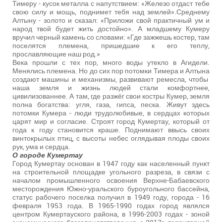
Тимеру - кусок металла с напутствием: «Железо отдаст тебе
свою силу и мощь, поднимет тебя над землей».Среднему
Алтыну - золото и сказал: «Приложи свой практичный ум и
народ твой будет жить достойно». А младшему Кумеру
вручил черный камень со словами: «Где зажжешь костер, там
поселятся племена, пришедшие к его теплу,
прославляющие наш род.»
Века прошли с тех пор, много воды утекло в Агидели.
Менялись племена. Но до сих пор потомки Тимера и Алтына
создают машины и механизмы, развивают ремесла, чтобы
наша земля и жизнь людей стали комфортнее,
цивилизованнее. А там, где разжёг свои костры Кумер, земля
полна богатства: угля, газа, гипса, песка. Живут здесь
потомки Кумера - люди трудолюбивые, в сердцах которых
царят мир и согласие. Строят город Кумертау, который от
года к году становится краше. Поднимают ввысь своих
винтокрылых птиц, с высоты небес оглядывая плоды своих
рук, ума и сердца.
О городе Кумертау
Город Кумертау основан в 1947 году как населенный пункт
на строительной площадке угольного разреза, в связи с
началом промышленного освоения Верхне-Бабаевского
месторождения Южно-уральского буроугольного бассейна,
статус рабочего поселка получил в 1949 году, города - 16
февраля 1953 года. В 1965-1990 годах город являлся
центром Кумертауского района, в 1996-2003 годах - зоной