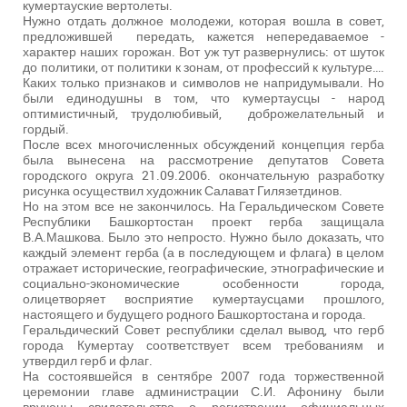
кумертауские вертолеты.
Нужно отдать должное молодежи, которая вошла в совет,
предложившей передать, кажется непередаваемое -
характер наших горожан. Вот уж тут развернулись: от шуток
до политики, от политики к зонам, от профессий к культуре….
Каких только признаков и символов не напридумывали. Но
были единодушны в том, что кумертаусцы - народ
оптимистичный, трудолюбивый, доброжелательный и
гордый.
После всех многочисленных обсуждений концепция герба
была вынесена на рассмотрение депутатов Совета
городского округа 21.09.2006. окончательную разработку
рисунка осуществил художник Салават Гилязетдинов.
Но на этом все не закончилось. На Геральдическом Совете
Республики Башкортостан проект герба защищала
В.А.Машкова. Было это непросто. Нужно было доказать, что
каждый элемент герба (а в последующем и флага) в целом
отражает исторические, географические, этнографические и
социально-экономические особенности города,
олицетворяет восприятие кумертаусцами прошлого,
настоящего и будущего родного Башкортостана и города.
Геральдический Совет республики сделал вывод, что герб
города Кумертау соответствует всем требованиям и
утвердил герб и флаг.
На состоявшейся в сентябре 2007 года торжественной
церемонии главе администрации С.И. Афонину были
вручены свидетельства о регистрации официальных