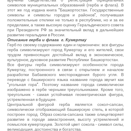
символов муниципальных образований (герба и флага). В
этот же год издана книга "Башкортостан. Государственные
символы и символы городов и районов", получившая
положительные отклики не только в республике, но и за ее
пределами, а также высокую оценку Геральдического совета
при Президенте РФ за значительный вклад в дальнейшее
развитие геральдики в России.
Описание герба и флага г. Кумертау
Герб по своему содержанию един и гармоничен: все фигуры
герба символизируют город Кумертау и его жителей, свои
трудом привносящих достойный вклад в экономическое,
культурное, духовное развитие Республики Башкортостан.
Все фигуры герба символизируют особенности города
Кумертау, построенного в связи с открытием и началом
разработки Бабаевского месторождения бурого угля. В
переводе с башкирского языка название города звучит как
"угольная гора". Поэтому название города символически
изображено в гербе черными треугольниками. Кроме того,
треугольник - самая устойчивая геометрическая фигура,
устремленная в будущее.
Центральной фигурой герба является сокол-сапсан,
символически отображающий башкирскую степь, в которой
построен город. Образ сокола-сапсана также олицетворяет
развитие в городе авиастроения, высоту устремлений и
помыслов кумертауцев. Золотой цвет сокола - символ силы,
великодушия, достоинства и богатства.