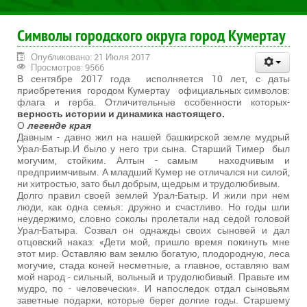
Символы городского округа город Кумертау
Опубликовано: 21 Июля 2017
Просмотров: 9566
В сентябре 2017 года исполняется 10 лет, с даты
приобретения городом Кумертау официальных символов:
флага и герба. Отличительные особенности которых-
верность истории и динамика настоящего.
О
легенде края
Давным - давно жил на нашей башкирской земле мудрый
Урал-Батыр.И было у него три сына. Старший Тимер был
могучим, стойким. Алтын - самым находчивым и
предприимчивым. А младший Кумер не отличался ни силой,
ни хитростью, зато был добрым, щедрым и трудолюбивым.
Долго правил своей землей Урал-Батыр. И жили при нем
люди, как одна семья: дружно и счастливо. Но годы шли
неудержимо, словно соколы пролетали над седой головой
Урал-Батыра. Созвал он однажды своих сыновей и дал
отцовский наказ: «Дети мой, пришло время покинуть мне
этот мир. Оставляю вам землю богатую, плодородную, леса
могучие, стада коней несметные, а главное, оставляю вам
мой народ - сильный, вольный и трудолюбивый. Правьте им
мудро, по - человечески». И напоследок отдал сыновьям
заветные подарки, которые берег долгие годы. Старшему