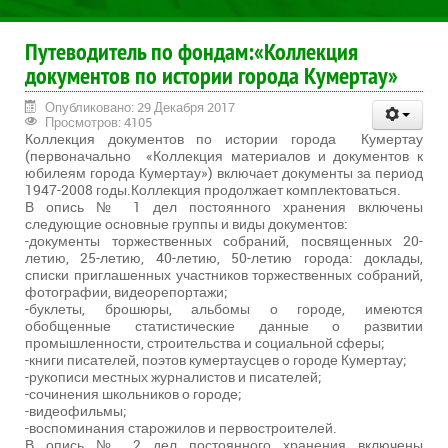
Путеводитель по фондам:«Коллекция
документов по истории города Кумертау»
Опубликовано: 29 Декабря 2017
Просмотров: 4105
Коллекция документов по истории города Кумертау
(первоначально «Коллекция материалов и документов к
юбилеям города Кумертау») включает документы за период
1947-2008 годы.Коллекция продолжает комплектоваться.
В опись № 1 дел постоянного хранения включены
следующие основные группы и виды документов:
-документы торжественных собраний, посвященных 20-
летию, 25-летию, 40-летию, 50-летию города: доклады,
списки приглашенных участников торжественных собраний,
фотографии, видеорепортажи;
-буклеты, брошюры, альбомы о городе, имеются
обобщенные статистические данные о развитии
промышленности, строительства и социальной сферы;
-книги писателей, поэтов кумертаусцев о городе Кумертау;
-рукописи местных журналистов и писателей;
-сочинения школьников о городе;
-видеофильмы;
-воспоминания старожилов и первостроителей.
В опись № 2 дел постоянного хранения включены