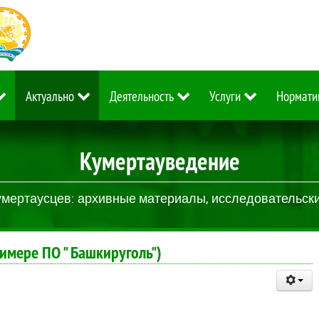
Актуально
Деятельность
Услуги
Нормати
Кумертауведение
умертаусцев: архивные материалы, исследовательские
имере ПО " Башкируголь")