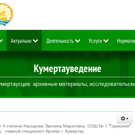
Актуально
Деятельность
Услуги
Нормати
Кумертауведение
умертаусцев: архивные материалы, исследовательские
т» II степени Насырова Эвелина Маратовна СОШ № 1 "Гармония".
 главный специалист Архива г. Кумертау.