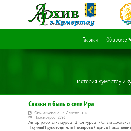
Главная
Об архиве
История Кумертау и к
Сказки и быль о селе Ира
Опубликовано: 25 Апреля 2018
Просмотров: 5236
Автор работы - лауреат 2 Конкурса «Юный архивис
НаучныЙ руководитель Насырова Лариса Николаевна,