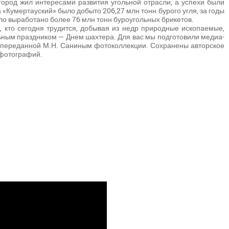
ород жил интересами развития угольной отрасли, а успехи были
«Кумертауский» было добыто 206,27 млн тонн бурого угля, за годы
о выработано более 76 млн тонн буроугольных брикетов.
х, кто сегодня трудится, добывая из недр природные ископаемые,
ным праздником — Днем шахтера. Для вас мы подготовили медиа-
ря переданной М.Н. Саниным фотоколлекции. Сохранены авторское
 фотографий.