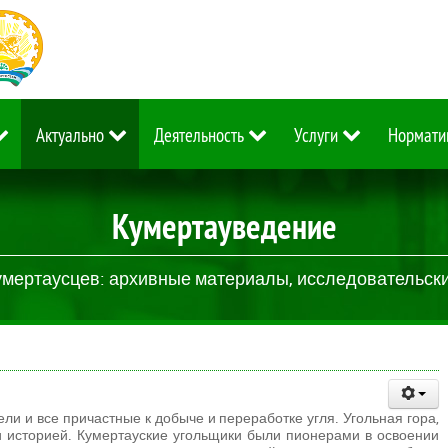
Актуально
Деятельность
Услуги
Нормати
Кумертауведение
умертаусцев: архивные материалы, исследовательские
ли и все причастные к добыче и переработке угля. Угольная гора,
 и историей. Кумертауские угольщики были пионерами в освоении